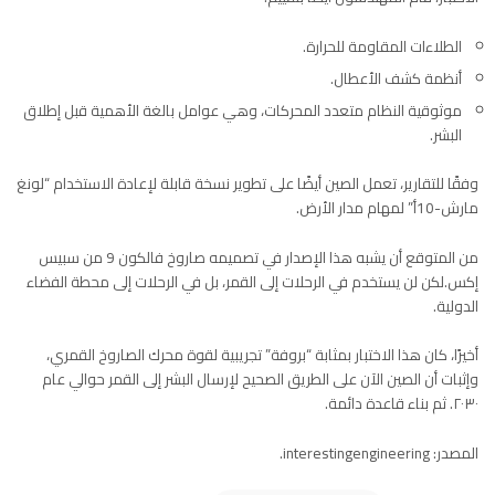
الطلاءات ا
لمقاومة للحرارة
.
أنظمة كشف الأعطال.
موثوقية النظام متعدد المحركات، وهي عوامل بالغة الأهمية قبل إطلاق
البشر.
وفقًا للتقارير، تعمل الصين أيضًا على تطوير نسخة قابلة لإعادة الاستخدام “لونغ
مارش-10أ” لمهام مدار الأرض.
من المتوقع أن يشبه هذا الإصدار في تصميمه صاروخ فالكون 9 من
سبيس
إكس
.لكن لن يستخدم في الرحلات إلى القمر، بل في الرحلات إلى
محطة الفضاء
الدولي
ة.
أخيرًا، كان هذا الاختبار بمثابة “بروفة” تجريبية لقوة محرك الصاروخ القمري،
وإثبات أن الصين الآن على الطريق الصحيح لإرسال البشر إلى القمر حوالي عام
٢٠٣٠. ثم بناء قاعدة دائمة.
المصدر: interestingengineering.