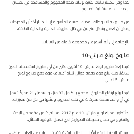
كما وفر الاختبار بيانات كثيرة لإثبات صحة المفهوم والمساعدة في تحسين
الإصدارات المستقبلية للصاروخ.
من جانيها، قالت وكالة الفضاء الصينية المأهولة إن الاختبار أكد أن المحركات
يمكن أن تعمل بشكل متزامن في ظل الظروف العادية والعالية الطاقة.
بالإضافة إلى أنه أسفر عن مجموعة كاملة من البيانات.
صاروخ لونغ مارش-10
فيما يُعدّ صاروخ لونغ مارش-10 أقوى بكثير من أي صاروخ استخدمته الصين
سابقًا، حيث تبلغ قوة دفعه حوالي ثلاثة أضعاف قوة دفع صاروخ لونغ
مارش-5 الحالي.
فيما يبلغ ارتفاع الصاروخ المجمع بالكامل 92 مترًا، وسيحمل 21 محركًا تعمل
في آنٍ واحد، سبعة محركات في قلب الصاروخ، ومثلها في كل من معززاته.
بدأ تطوير محرك لونغ مارش-10 عام 2017، مستفيدًا من عقود من البحث
والتطوير في مجال محركات
الصواريخ
التي تعمل ب
الوقود السائل.
ويستند الاختبار الأخير أيضًا إلى إنجاز سابق تحقق في يونيو من العام الماضي.