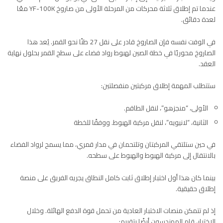
عندما تم إطلاق ثلاثة محركات من المرحلة الأولى من صاروخ YF-100K معًا
لعدة دقائق.
في الوفت نفسه فإن الصاروخ قادر على نقل 27 طنًا نحو القمر. يُعد هذا
الصاروخ محوريًا في خطة الصين لهبوط رواد فضاء على سطح القمر بحلول نهاية
العقد.
ستتطلب المهمة إطلاق مركبتين منفصلتين:
الأولى، “منجزهو”، لنقل الطاقم.
الثانية، “لانيويه”، لنقل مركبة الهبوط. ووفقًا للخطة
في حين ستلتقي المركبتان وتلتحمان في مدار قمري، مما يسمح لرواد الفضاء
بالانتقال إلى مركبة الهبوط والهبوط على سطحه.
بينما كان هذا أول اختبار إطلاق ثابت كامل النطاق يجريه الفريق على منصة
إطلاق حقيقية.
إذ لم تتمكن منصات الاختبار العادية من تحمل قوة الدفع الهائلة. وخلال
الاختبار، قام المهندسون أيضًا بتقييم: