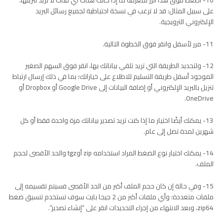
10- اضغط فوق هذا الزر لمعرفة ما إذا كانت هناك أي فئات لا تريد تنزيلها.
على سبيل المثال: قد لا ترغب في نسخة احتياطية لجميع رسائل البريد
الإلكتروني الترويجية.
11- مرر لأسفل وانقر فوق الخطوة التالية.
12- ولتحديد الطريقة التي تريد تلقي بياناتك بها، انقر فوق السهم الصغير
الموجود أسفل طريقة التسليم للاطلاع على خياراتك؛ بما في ذلك إرسال ارتباط
تنزيل بالبريد الإلكتروني أو إضافة البيانات إلى Google Drive أو Dropbox أو
OneDrive.
13- يمكنك أيضًا اختيار ما إذا كنت تريد تصدير بياناتك مرة واحدة فقط أو كل
شهرين لمدة تصل إلى عام.
14- يمكنك اختيار نوع الضغط المراد استخدامه zip أوtgz والحد الأقصى لحجم
الملف.
15- وفي حالة إن كان حجم الملف أكبر من الحد الأقصى فسيتم تقسيمه إلى
ملفات متعددة؛ وأي ملفات أكبر من 2 جيجا بايت سوف تستخدم تنسيق ضغط
zip64، وبعد الانتهاء من إجراء التحديدات انقر على “إنشاء تصدير”.