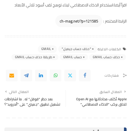
اقرأ أيضا:
استخدام الذكاء الاصطناعي لبناء توهج ثقب أسود ثلاثي الأبعاد
الرابط المختصر :
"حذف حساب جيميل"
GMAIL
الكلمات الدليلة
حذف حساب GMAIL
حساب GMAIL
طريقة حذف حساب GMAIL
مشاركات
المقال السابق
المقال التالي
Apple تُكثف محادثاتها مع Open AI
بعد حظر “قوقل” له.. ما اشتراطات
للحاق بركب “الذكاء الاصطناعي”
تشغيل تطبيق “جميني” على “أندرويد”؟