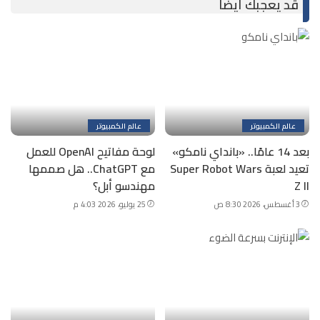
قد يعجبك أيضًا
عالم الكمبيوتر
عالم الكمبيوتر
بعد 14 عامًا.. «بانداي نامكو»
لوحة مفاتيح OpenAI للعمل
تعيد لعبة Super Robot Wars
مع ChatGPT.. هل صممها
Z II
مهندسو أبل؟
3 أغسطس، 2026 8:30 ص
25 يوليو، 2026 4:03 م