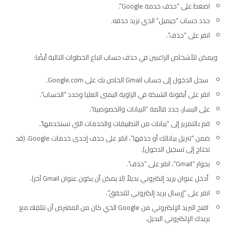
اضغط على “حذف خدمة Google”.
حدد حساب “جيميل” الذي تريد حذفه.
انقر على “حذف”.
ويمكن للأشخاص الراغبين في حذف حساب اتباع الخطوات التالية أيضًا:
سجل الدخول إلى حساب Gmail الخاص بك على Google.com.
انقر على أيقونة الشبكة في الزاوية اليمنى العليا وحدد “الحساب”.
على اليسار، حدد قائمة “البيانات والخصوصية”.
قم بالتمرير إلى “بيانات من التطبيقات والخدمات التي تستخدمها”.
ضمن “تنزيل بياناتك أو حذفها”، انقر على حذف إحدى خدمات Google، (قد
تحتاج إلى تسجيل الدخول).
بجوار “Gmail”، انقر على “حذف”.
أدخل عنوان
بريد إلكتروني
بديلاً (لا يمكن أن يكون عنوان Gmail آخر).
انقر على “إرسال بريد إلكتروني للتحقق”.
افتح البريد الإلكتروني من Google الذي كان من المفترض أن تتلقاه مع
بريدك الإلكتروني البديل.