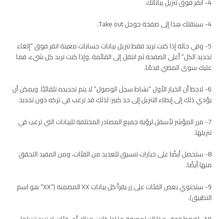
4- انقر فوق تنزيل بياناتك.
4- سينقلك هذا إلى صفحة جوجل Take out.
5- وفي حالة إذا كنت تريد فقط تنزيل بيانات حسابات معينة انقر فوق “إلغاء
تحديد الكل” أعلى الصفحة ثم انتقل إلى القائمة. وإذا كنت تريد كل شيء، فما
عليك سوى المضي قدمًا.
6- لاحظ أن الخيار الأول “نشاط سجل الوصول” لا يتم تحديده تلقائيًا. ويمكن أن
يؤدي ذلك إلى إبطاء التنزيل إلى حد كبير؛ لذلك قد ترغب في تركه دون تحديد.
7- مرر المؤشر لأسفل لرؤية جميع المصادر المختلفة للبيانات التي ترغب في
تنزيلها.
8- ستحصل أيضًا على خيارات تنسيق للعديد من الفئات، ومن المفيد التحقق
منها أيضًا.
9- ستحتوي بعض الفئات على زر يقرأ كل بيانات XX المضمنة (“XX” هو اسم
التطبيق).