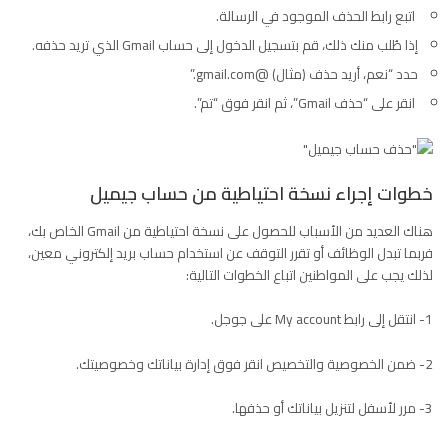
اتبع رابط الحذف الموجود في الرسالة.
إذا طُلب منك ذلك، قم بتسجيل الدخول إلى حساب Gmail الذي تريد حذفه.
حدد “نعم، أريد حذف (مثال) @gmail.com.”
انقر على “حذف Gmail”، ثم انقر فوق “تم”.
خطوات إجراء نسخة احتياطية من حساب جيميل
هناك العديد من الأسباب للحصول على نسخة احتياطية من
Gmail
الخاص بك،
فربما تبدل الوظائف أو تقرر التوقف عن استخدام حساب بريد إلكتروني معين،
لذلك يجب على المواطنين اتباع الخطوات التالية:
1- انتقل إلى رابط My account على جوجل.
2- ضمن الخصوصية والتخصيص انقر فوق إدارة بياناتك وخصوصيتك.
3- مرر لأسفل لتنزيل بياناتك أو حذفها.