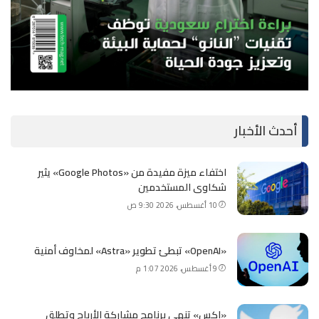
أحدث الأخبار
اختفاء ميزة مفيدة من «Google Photos» يثير
شكاوى المستخدمين
10 أغسطس، 2026 9:30 ص
«OpenAI» تبطئ تطوير «Astra» لمخاوف أمنية
9 أغسطس، 2026 1:07 م
«إكس» تنهي برنامج مشاركة الأرباح وتطلق