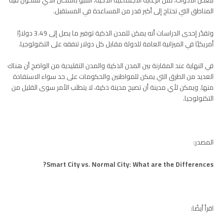
لبعض الأدوات، مثل الرعاية الاجتماعية الذكية، التنبؤ بالمكان الذي ستكون فيه
المناطق التي تحتاج إلى أكبر قدر من المساعدة في المستقبل.
وتقدّر إحدى الدراسات أنه يمكن للمدن الذكية توفير ما يصل إلى 3.49 دولارًا
أمريكيًا في الميزانية العامة للدولة مقابل كل دولار تنفقه على التكنولوجيا.
في النهاية عند المقارنة بين المدن الذكية والمدن التقليدية من الواضح أن هناك
العديد من الطرق التي يمكن للمواطنين والحكومات على حد سواء الاستفادة
منها. ويمكن لأي مدينة أن تصبح مدينة ذكية، لا يتطلب الأمر سوى القليل من
التكنولوجيا.
المصدر:
Smart City vs. Normal City: What are the Differences?
اقرأ أيضًا: