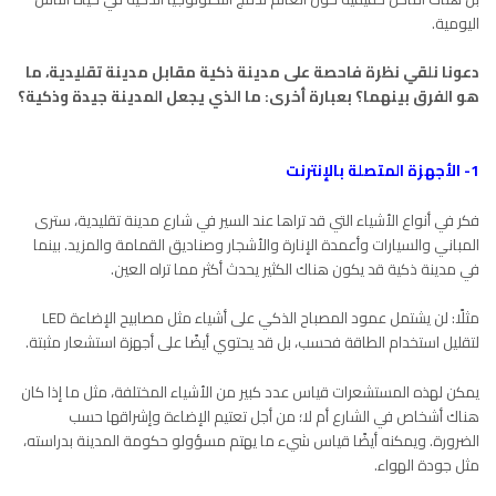
اليومية.
دعونا نلقي نظرة فاحصة على مدينة ذكية مقابل مدينة تقليدية، ما
هو الفرق بينهما؟ بعبارة أخرى: ما الذي يجعل المدينة جيدة وذكية؟
1- الأجهزة المتصلة بالإنترنت
فكر في أنواع الأشياء التي قد تراها عند السير في شارع ​مدينة تقليدية، سترى
المباني والسيارات وأعمدة الإنارة والأشجار وصناديق القمامة والمزيد. بينما
في مدينة ذكية قد يكون هناك الكثير يحدث أكثر مما تراه العين.
مثلًا: لن يشتمل عمود المصباح الذكي على أشياء مثل مصابيح الإضاءة LED
لتقليل استخدام الطاقة فحسب، بل قد يحتوي أيضًا على أجهزة استشعار مثبتة.
يمكن لهذه المستشعرات قياس عدد كبير من الأشياء المختلفة، مثل ما إذا كان
هناك أشخاص في الشارع أم لا؛ من أجل تعتيم الإضاءة وإشراقها حسب
الضرورة. ويمكنه أيضًا قياس شيء ما يهتم مسؤولو حكومة المدينة بدراسته،
مثل جودة الهواء.