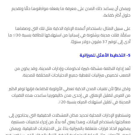
ويمكن أن يساعد ذلك المدن على معرفة ما يفعله مواطنوها حقًا وتقديم
حلول أكثر كفاءة.
على سبيل المثال: باستخدام أعمدة الإنارة الذكية مثل تلك التي وصفناها
سابقًا، قللت مدينة برشلونة في إسبانيا من استهلاكها للطاقة بنسبة 30٪؛ ما
أدى إلى توفير 37 مليون دولار سنويًا.
5- التخطيط الأمثل للميزانية
تُعد إدارة التكلفة مشكلة كبيرة لحكومات وإدارات المدينة، وقد يكون من
الصعب تخصيص ميزانيات لتغطية جميع الاحتياجات المختلفة للمدينة.
ولكن نظرًا لأن تقنيات المدن الذكية تعطي الأولوية للكفاءة فإنها توفر الكثير
من الفرص لتقليل الإنفاق. في إحدى مدن كاليفورنيا ساعدت هذه التقنيات
المدينة في تقليل استهلاك المياه بنسبة 20٪.
وتستطيع الإدارات المحلية تحديد مكان المشكلات الحقيقية التي يحتاجون إلى
معالجتها باستخدام البيانات، وهذا يعني أنه بدلًا من إجراء تخمينات مستنيرة
يمكنهم اتخاذ قرارات متعلقة بالميزانية بناءً على الاحتياجات الحقيقية. ويمكن