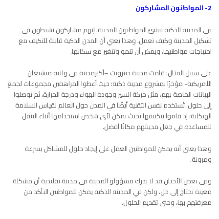
2- المواطنون المشاركون
في المدينة الذكية ينشئ المواطنون المدينة. إنهم مشاركون نشيطون في
تشكيل المدينة وكيف تعمل. وهذا يعني أن المدن الذكية قابلة للتكيف مع
احتياجات مواطنيها، ويمكن أن تنمو وتتغير مع سكانها.
على سبيل المثال: قامت مدينة ديترويت –أكبرمدينة في ولاية ميشيغان
الأمريكية- مؤخرًا بمشروع مدينة ذكية؛ حيث أعطوا المراهقين مجموعات لجمع
البيانات الخاصة بهم، مثل حركة السير وجودة الهواء ودرجة الحرارة، ثم توصلوا
إلى حلول. تُستخدم نفس التقنية أيضًا في المدن حول العالم لقياس السلامة
الهيكلية؛ إذ قاموا بتكييفها بحيث يمكن لأي شخص استخدامها أثناء التنقل
للمساعدة في جعل مدينتهم مكانًا أفضل.
وهذا يعني أنه يمكن للمواطنين العمل على إيجاد حلول للمشاكل بسرعة
ومرونة.
وفي بعض الأحيان قد لا يدرك مسؤولو المدينة في مدينة تقليدية أن مشكلة
معينة تحتاج إلى حل، ولكن في المدينة الذكية يمكن للمواطنين التأكد من
معرفتهم بها، وحتى تقديم الحلول.