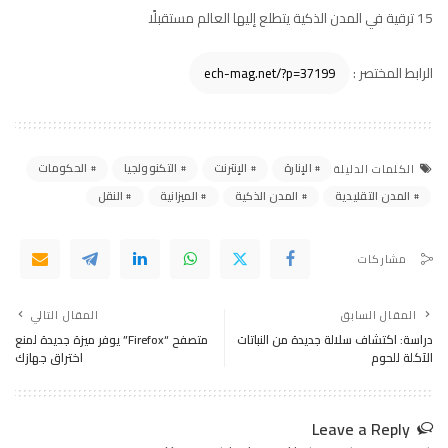
15 ترقية في المدن الذكية يتطلع إليها العالم مستقبلًا
الرابط المختصر :
الإنارة
الإنترنت
التكنوولجيا
الحكومات
الكلمات الدليلة
المدن التقليدية
المدن الذكية
الميزانية
النقل
مشاركات
المقال السابق
المقال التالي
دراسة: اكتشاف سلالة جديدة من النباتات
متصفح “Firefox” يوفر ميزة جديدة لمنع
الآكلة للحوم
اختراق جهازك
Leave a Reply