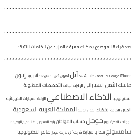
بعد قراءة الموضوع يمكنك معرفة المزيد عن الكلمات الآتية:
أبل
إيلون
Apple
أندرويد
iPhone
5G
ChatGPT
Google
أمازون
أمن المعلومات
الأمن السيبراني
ماسك
التخصصات المطلوبة
الإنترنت
البيانات
الذكاء الاصطناعي
التكنولوجيا
السيارات الكهربائية
الزراعة
المملكة العربية السعودية
الفضاء
الصين
الطاقة
المدن الذكية
جوجل
حساب المواطن
الهواتف الذكية
تويتر
رابط التقديم
رابط التقديم للوظيفة
سامسونج
عالم التكنولوجيا
سيارة
سدايا
شركة أبل
شركة جوجل