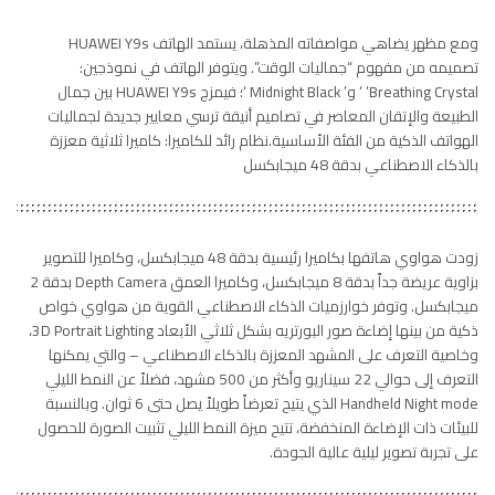
ومع مظهر يضاهي مواصفاته المذهلة، يستمد الهاتف HUAWEI Y9s
تصميمه من مفهوم “جماليات الوقت”. ويتوفر الهاتف في نموذجين:
Breathing Crystal’ ‘ و’ Midnight Black ‘؛ فيمزج HUAWEI Y9s بين جمال
الطبيعة والإتقان المعاصر في تصاميم أنيقة ترسي معايير جديدة لجماليات
الهواتف الذكية من الفئة الأساسية.نظام رائد للكاميرا: كاميرا ثلاثية معززة
بالذكاء الاصطناعي بدقة 48 ميجابكسل
زودت هواوي هاتفها بكاميرا رئيسية بدقة 48 ميجابكسل، وكاميرا للتصوير
بزاوية عريضة جداً بدقة 8 ميجابكسل، وكاميرا العمق Depth Camera بدقة 2
ميجابكسل. وتوفر خوارزميات الذكاء الاصطناعي القوية من هواوي خواص
ذكية من بينها إضاءة صور البورتريه بشكل ثلاثي الأبعاد 3D Portrait Lighting،
وخاصية التعرف على المشهد المعززة بالذكاء الاصطناعي – والتي يمكنها
التعرف إلى حوالي 22 سيناريو وأكثر من 500 مشهد، فضلاً عن النمط الليلي
Handheld Night mode الذي يتيح تعرضاً طويلاً يصل حتى 6 ثوان. وبالنسبة
للبيئات ذات الإضاءة المنخفضة، تتيح ميزة النمط الليلي تثبيت الصورة للحصول
على تجربة تصوير ليلية عالية الجودة.