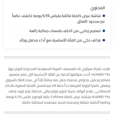
المحتوي
شاشة عرض كاملة فائقة بقياس 6.59 بوصة تكشف عالماً
غير محدود الآفاق
تصميم زجاجي من الخلف بلمسات جمالية رائعة
هاتف ذكي من الفئة الأساسية مع أداء مذهل ورائد
طرحت شركة هواوي تك انفستمنت العربية السعودية المحدودة اليوم جهاز
HUAWEI Y9s، أحدث هواتفها الذكية من الفئة الأساسية التي تتميز بتصميم
معاصر وجميل، وخواص مذهلة تجعل منه هاتفاً رائداً في هذه الفئة بالسوق.
وبفضل كاميرا الزاوية العريضة جداً بدقة 48 ميجابكسل الثلاثية المعززة بالذكاء
الاصطناعي، يقدم الهاتف تجربة تصوير فوتوغرافي مذهلة؛ وتم تزويد هاتف
HUAWEI Y9s بشاشة عرض كاملة FullView عالية الوضوح قياس 6.59 بوصة،
وكاميرا أمامية منبثقة ومدمجة لتجربة مشاهدة استثنائية كاملة.