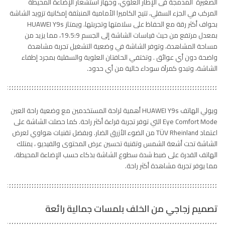
الصغيرة المدمجة فى الإطار العلوي، وجهاز استشعار الإضاءة المحيطة
المركب في الجزء السفلي، تتيح الكاميرا الأمامية المنبثقة إمكانية تزويد الشاشة
بحواف أكثر رقة مع الحفاظ على سلامتها وتجربتها. ويمتاز HUAWEI Y9s
بمعدل مرتفع من حيث قياسات الشاشة إلى الجسم 19.5:9، مما يزيد من
مساحة المشاهدة، وتوفر الشاشة في وضعية التشغيل تجربة مشاهدة
واضحة دون أي عوائق . وتختفي الحافتان العلوية والسفلية بمجرد إطفاء
الشاشة، وتبدو كمرآة سوداء خالية من أي حدود.
ويولي الهاتف HUAWEI Y9s أهمية لراحة المستخدمين مع وضعية راحة العين
Eye Comfort Mode التي توفر تجربة قراءة أكثر راحة. كما حصلت الشاشة على
اعتماد TÜV Rheinland من الضوء الأزرق الضار. وبفضل تقنيات هواوي لعرض
الشاشة تحت أشعة الشمس وتقنية تحسين عرض المحتوى والفيديو ، يمتلك
الهاتف القدرة على ضبط شدة سطوع الشاشة بذكاء حسب الإضاءة المحيطة،
مما يوفر تجربة مشاهدة أكثر راحة.
تصميم زجاجي من الخلف بلمسات جمالية رائعة