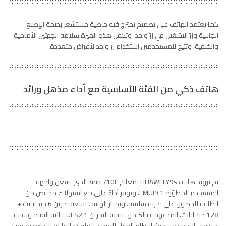
كما يعتمد الهاتف على تصميم تمتزج فيه خاصية مستشعر بصمة الإصبع
الجانبية وزرّ التشغيل في زرّ واحد. وتكفل هذه الميزة سلامة الجهتين الأمامية
والخلفية، وتتيح للمستخدمين استخدام زر واحد لأغراض متعددة.
هاتف ذكي من الفئة الأساسية مع أداء مذهل ورائد
تم تزويد هاتف HUAWEI Y9s بمعالج Kirin 710F الذي يشغّل واجهة
المستخدم المطوّرة EMUI9.1، ويوفر أداءً عالى مع استهلاك مخفّض من
الطاقة للحصول على تجربة سلسة. ويمتاز الهاتف بسعة تخزين 6 جيجابايت +
128 جيجابايت، المدعومة بالكامل بتقنية التخزين UFS2.1 ثنائية القناة وتقنية