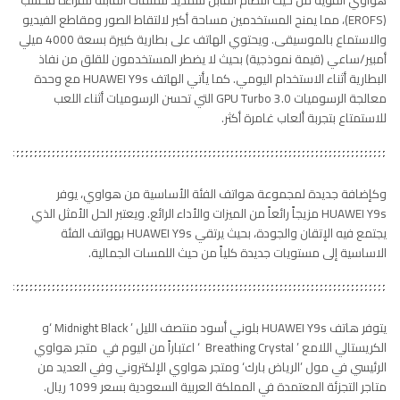
هواوي القوية من حيث النظام القابل للتمديد للملفات القابلة للقراءة فحسب
(EROFS)، مما يمنح المستخدمين مساحة أكبر لالتقاط الصور ومقاطع الفيديو
والاستماع بالموسيقى. ويحتوي الهاتف على بطارية كبيرة بسعة 4000 ميلي
أمبير/ساعي (قيمة نموذجية) بحيث لا يضطر المستخدمون للقلق من نفاذ
البطارية أثناء الاستخدام اليومي. كما يأتي الهاتف HUAWEI Y9s مع وحدة
معالجة الرسوميات GPU Turbo 3.0 التي تحسن الرسوميات أثناء اللعب
للاستمتاع بتجربة ألعاب غامرة أكثر.
وكإضافة جديدة لمجموعة هواتف الفئة الأساسية من هواوي، يوفر
HUAWEI Y9s مزيجاً رائعاً من الميزات والأداء الرائع. ويعتبر الحل الأمثل الذي
يجتمع فيه الإتقان والجودة، بحيث يرتقي HUAWEI Y9s بهواتف الفئة
الاساسية إلى مستويات جديدة كلياً من حيث اللمسات الجمالية.
يتوفر هاتف HUAWEI Y9s بلوني أسود منتصف الليل ’ Midnight Black ‘و
الكريستالي اللامع ’ Breathing Crystal ‘ اعتباراً من اليوم في متجر هواوي
الرئيسي في مول ’الرياض بارك‘ ومتجر هواوي الإلكتروني وفي العديد من
متاجر التجزئة المعتمدة في المملكة العربية السعودية بسعر 1099 ريال.