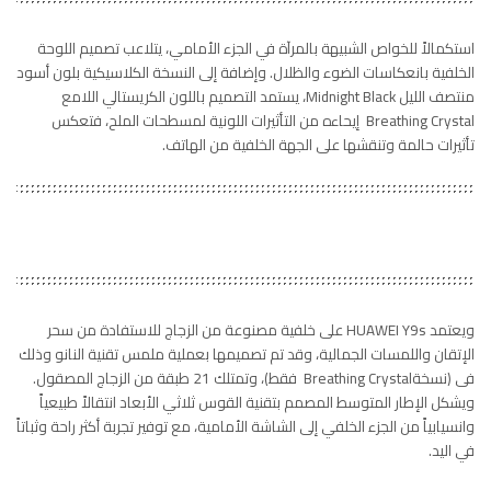
استكمالاً للخواص الشبيهة بالمرآة في الجزء الأمامي، يتلاعب تصميم اللوحة
الخلفية بانعكاسات الضوء والظلال. وإضافة إلى النسخة الكلاسيكية بلون أسود
منتصف الليل Midnight Black، يستمد التصميم باللون الكريستالي اللامع
Breathing Crystal إيحاءه من التأثيرات اللونية لمسطحات الملح، فتعكس
تأثيرات حالمة وتنقشها على الجهة الخلفية من الهاتف.
ويعتمد HUAWEI Y9s على خلفية مصنوعة من الزجاج للاستفادة من سحر
الإتقان واللمسات الجمالية، وقد تم تصميمها بعملية ملمس تقنية النانو وذلك
فى (نسخةBreathing Crystal فقط)، وتمتلك 21 طبقة من الزجاج المصقول.
ويشكل الإطار المتوسط المصمم بتقنية القوس ثلاثي الأبعاد انتقالاً طبيعياً
وانسيابياً من الجزء الخلفي إلى الشاشة الأمامية، مع توفير تجربة أكثر راحة وثباتاً
في اليد.