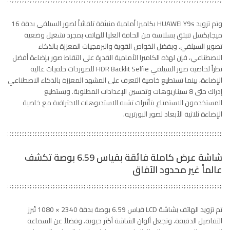
وتم تزويد HUAWEI Y9s بكاميرا أمامية منبثقة تلقائياً لصور السيلفي بدقة 16
ميجابكسل تنبثق بسلاسة من الحافة العليا للهاتف بمجرد تشغيل وضعية
تصوير السيلفي. وبفضل الخواص القوية والبرمجيات المعززة بالذكاء
الاصطناعي، فإن لهذه الكاميرا الأمامية القدرة على التقاط صور بإضاءة أفضل
نظراً لخاصية صور السيلفي HDR Backlit Selfie للصورذات خلفيات عالية
الإضاءة، بينما تستطيع خاصية التعرف على المشهد المعززة بالذكاء الاصطناعي
إدراك حتى 8 سيناريوهات وتحسين الإعدادات المطلوبة. ويستطيع
المستخدمون الاستمتاع بتأثيرات تشبه الاستديوهات الاحترافية مع خاصية
الإضاءة ثلاثية الأبعاد لصور البورتريه.
شاشة عرض كاملة فائقة بقياس 6.59 بوصة تكشف
عالماً غير محدود الآفاق
تم تزويد الهاتف بشاشة LCD قياس 6.59 بوصة بدقة 2340 × 1080 تُبرز
التفاصيل الدقيقة، وتجعل ألوان الشاشة أكثر حيوية. وفضلاً عن السماعة