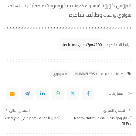
فيروس كورونا
مايكروسوفت
فيسبوك
منصة أبشر
ناسا
هاتف
كورونا
وظائف شاغرة
هواوي
واتساب
الرابط المختصر :
HUAWEI Y9S
هواوي
الكلمات الدليلة
مشاركات
المقال السابق
المقال التالي
أسعار ومواصفات هاتف “Redmi Note
أفضل الهواتف كهدية في عام 2019
8 Pro”