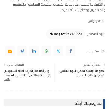
والتقنية. ما ينعكس على جودة الخدمات المقدمة للمواطنين والمقيمين
والمعتمرين وحجاج بيت الله الحرام.
المصدر: واس
الرابط المختصر :
مشاركات
المقال السابق
المقال التالي
الحكومة الرقمية تحتفل باليوم العالمي
وزير الصناعة: إنجازات الطلبة السعوديين
للتوعية بإمكانية الوصول
تؤكد أننا نمتلك جيلًا قادرًا على المنافسة
عالميًا
قد يعجبك أيضًا