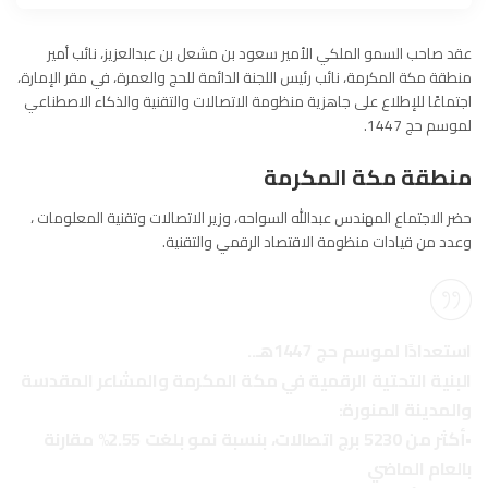
عقد صاحب السمو الملكي الأمير سعود بن مشعل بن عبدالعزيز، نائب أمير
منطقة مكة المكرمة، نائب رئيس اللجنة الدائمة للحج والعمرة، في مقر الإمارة،
اجتماعًا للإطلاع على جاهزية منظومة الاتصالات والتقنية والذكاء الاصطناعي
لموسم حج 1447.
منطقة مكة المكرمة
حضر الاجتماع المهندس عبدالله السواحه، وزير الاتصالات وتقنية المعلومات ،
وعدد من قيادات منظومة الاقتصاد الرقمي والتقنية.
استعدادًا لموسم حج 1447هـ..
البنية التحتية الرقمية في مكة المكرمة والمشاعر المقدسة
والمدينة المنورة:
•أكثر من 5230 برج اتصالات، بنسبة نمو بلغت 2.55% مقارنة
بالعام الماضي