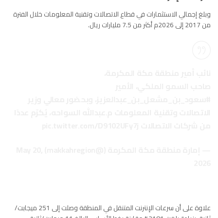
وبلغ إجمالي الاستثمارات في قطاع الاتصالات وتقنية المعلومات خلال الفترة
من 2017 إلى 2026م أكثر من 7.5 مليارات ريال.
نائب أمير منطقة مكة المكرمة،
صاحب السمو الملكي، الأمير
#سعود_بن_مشعل_بن_عبدالعزيز
، وبحضور معالي وزير
الاتصالات وتقنية المعلومات م.عبدالله السواحه، يُكرّم عددًا
من شركات الاتصالات
pic.twitter.com/D9102UFy7j
— إمارة منطقة مكة المكرمة (@makkahregion)
May 20,
2026
علاوة على أن سرعات الإنترنت المتنقل في المنطقة وصلت إلى 251 ميجابت/