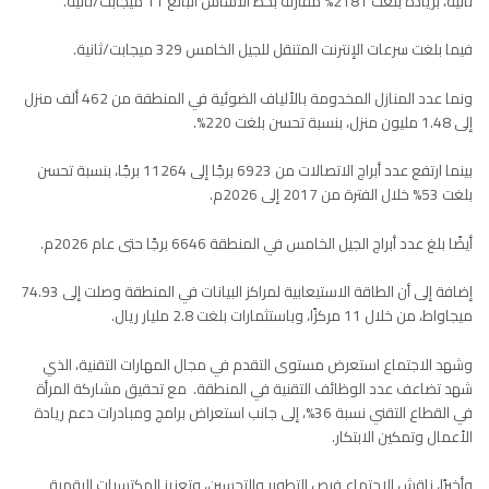
ثانية، بزيادة بلغت 2181% مقارنة بخط الأساس البالغ 11 ميجابت/ثانية.
فيما بلغت سرعات الإنترنت المتنقل للجيل الخامس 329 ميجابت/ثانية.
ونما عدد المنازل المخدومة بالألياف الضوئية في المنطقة من 462 ألف منزل
إلى 1.48 مليون منزل، بنسبة تحسن بلغت 220%.
بينما ارتفع عدد أبراج الاتصالات من 6923 برجًا إلى 11264 برجًا، بنسبة تحسن
بلغت 53% خلال الفترة من 2017 إلى 2026م.
أيضًا بلغ عدد أبراج الجيل الخامس في المنطقة 6646 برجًا حتى عام 2026م.
إضافة إلى أن الطاقة الاستيعابية لمراكز البيانات في المنطقة وصلت إلى 74.93
ميجاواط، من خلال 11 مركزًا، وباستثمارات بلغت 2.8 مليار ريال.
وشهد الاجتماع استعرض مستوى التقدم في مجال المهارات التقنية، الذي
شهد تضاعف عدد الوظائف التقنية في المنطقة. مع تحقيق مشاركة المرأة
في القطاع التقني نسبة 36%، إلى جانب استعراض برامج ومبادرات دعم ريادة
الأعمال وتمكين الابتكار.
وأخيرًا، ناقش الاجتماع فرص التطوير والتحسين، وتعزيز المكتسبات الرقمية