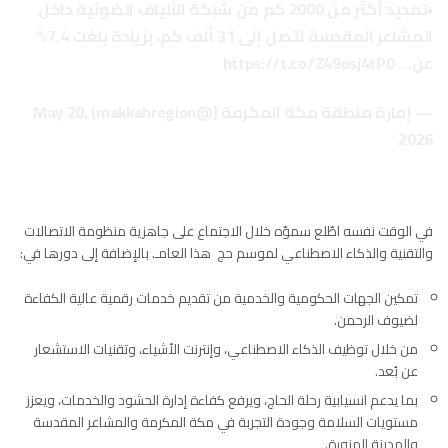
•تمديد أكثر من 2000 كم من شبكة الألياف الضوئية داخل
المشاعر المقدسة لتصل إلى 31 ألف كم، بزيادة بلغت 7.4%
عن…
https://t.co/Z49osj4tP0
— إمارة منطقة مكة المكرمة (@makkahregion)
May 20,
2026
في الوقت نفسه اطّلع سموّه خلال الاجتماع على جاهزية منظومة الاتصالات
والتقنية والذكاء الاصطناعي لموسم حج هذا العامـ. بالإضافة إلى دورها في:
تمكين الجهات الحكومية والخدمية من تقديم خدمات رقمية عالية الكفاءة
لضيوف الرحمن.
من خلال توظيف الذكاء الاصطناعي، وإنترنت الأشياء، وتقنيات الاستشعار
عن بُعد.
بما يدعم انسيابية رحلة الحاج، ويرفع كفاءة إدارة الحشود والخدمات، ويعزز
مستويات السلامة وجودة التجربة في مكة المكرمة والمشاعر المقدسة
والمدينة المنورة.