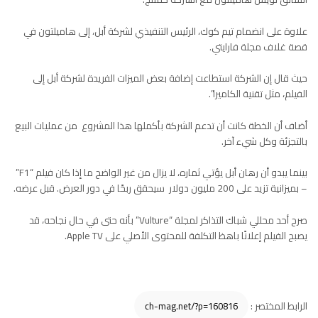
علاوة على انضمام
تيم كوك
، الرئيس التنفيذي لشركة أبل، إلى هاميلتون في
قصة غلاف مجلة فارايتي.
حيث قال إن الشركة استطاعت إضافة بعض الميزات الفريدة لشركة أبل إلى
الفيلم، مثل تقنية الكاميرا”.
أضاف أن الخطة كانت أن تدعم الشركة بأكملها هذا المشروع من عمليات البيع
بالتجزئة وكل شيء آخر.
بينما يبدو أن رهان أبل يؤتي ثماره، لا يزال من غير الواضح ما إذا كان فيلم “F1”
– بميزانية تزيد على 200 مليون دولار سيحقق ربحًا في دور العرض. قبل عرضه.
صرح أحد محللي شباك التذاكر لمجلة “Vulture” بأنه حتى في حال نجاحه، قد
يصبح الفيلم إعلانًا باهظ التكلفة للمحتوى الأصلي على
Apple TV
.
الرابط المختصر :