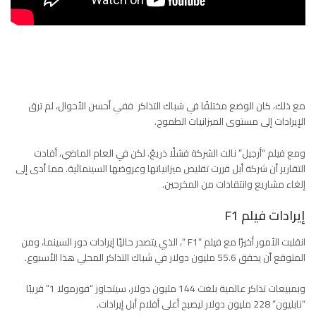
مع ذلك، كان الوضع مختلفًا في شباك التذاكر ففي أحسن الأحوال، لم ترق
الإيرادات إلى مستوى الميزانيات الطموح.
ومع فيلم “أرجيل” نالت الشركة فشلًا ذريعً. لكن في العام الماضي، أفادت
التقارير أن شركة أبل قررت تقليص ميزانياتها وعروضها السينمائية. مما أدى إلى
إلغاء مشاريع وانتقادات من المخرجين.
إيرادات فيلم F1
انقلبت الأمور أخيرًا مع فيلم “F1 “، الذي يتصدر حاليًا إيرادات دور السينما، ومن
المتوقع أن يحقق 55.6 مليون دولار في شباك التذاكر المحلي هذا الأسبوع.
وبمبيعات تذاكر عالمية بلغت 144 مليون دولار، سيتجاوز “فورمولا 1” قريبًا
“نابليون” 228 مليون دولار ليصبح أعلى أفلام أبل إيرادات.