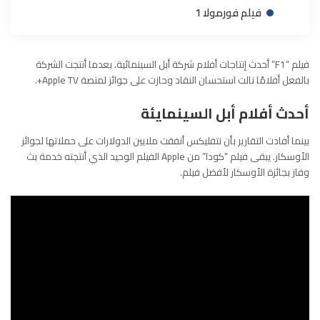
فيلم فورمولا 1
فيلم “F1” أحدث إنتاجات أفلام شركة أبل السينمائية. بعدما أنتجت الشركة
بالفعل أفلامًا نالت استحسان النقاد وحازت على جوائز لمنصة Apple TV+.
أحدث أفلام أبل السينمايئة
بينما أفادت التقارير بأن
نتفليكس
أنفقت ملايين الدولارات على حملاتها لجوائز
الأوسكار
. يبقى فيلم “كودا” من Apple الفيلم الوحيد الذي أنتجته خدمة بث
وفاز بجائزة الأوسكار لأفضل فيلم.