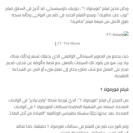
وكان مخرج فيلم “فورمولا 1″، جوزيف كوسينسكي، قد أخرج في السابق فيلم
“توب غان: مافريك”، ويبدو الفيلم الجديد في كثير من النواحي وكأنه نسخة
طبق الأصل من صيغة فيلم “مافريك”.
F1: The Movie
حيث يجمع بين التصوير السينمائي الواقعي الذي يجعلك تشعر وكأنك هناك
براد بيت
هو من يقود تلك السيارات بالفعل. مع قصة مألوفة عن محارب قديم
مجبر على العمل مع شاب ناشئ يحتاج إلى تعلم شيء أو اثنين عن الشجاعة
التقليدية.
فيلم فورمولا 1
من المرجح أن فيلم “فورمولا 1″، الذي توزعه شركة “وارنر براذرز” في الولايات
المتحدة، استفاد من الشعبية المتزايدة لسباقات الفورمولا 1 في الولايات
المتحدة. بعد غذتها جزئيًا سلسلة نتفليكس الوثائقية “القيادة من أجل البقاء”.
وتم صُور جزء كبير من الفيلم في سباقات فورمولا 1 حقيقية، كما تعاقد
السائق لويس هاميلتون مع الشركة كمنتج.