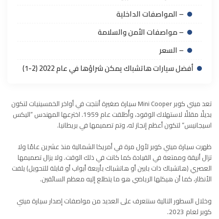
– المواصفات الداخلية
– مواصفات الأمن والسلامة
– السعر
أفضل سيارات هاتشباك يمكن شراؤها في عام 2022 (2-1)
تعد ميني كوبر Mini Cooper سيارة صغيرة أنتجت في أواخر الخمسينيات لتكون
بديلًا مقللًا لاستهلاك الوقود، وأُطلقت عام 1959. اخترعها المهندس “اليكس
اسيجانيس” لتكون أعظم إنجاز له، وتم تصميمها في بريطانيا.
ظهرت سيارة ميني كوبر لأول مرة في أمريكا الشمالية منذ عشرين عامًا ولا
تزال أنيقة وممتعة في القيادة كما كانت في ذلك الوقت. ولا يزال تصميمها
العصري (هاتشباك ذات بابين أو هاتشباك بأربعة أبواب أو قابلة للتحويل) يلفت
الأنظار، كما أن هيكلها الرياضي هو ما يتطلع إليه معظم السائقين.
وخلال السطور التالية سنتعرف على العديد من مواصفات إصدار سيارة ميني
كوبر لعام 2023.