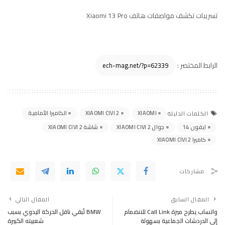
تسريبات تكشف مواصفات هاتف Xiaomi 13 Pro
الرابط المختصر :
XIAOMI
XIAOMI CIVI 2
الكاميرا الأمامية
الكلمات الدليلة
ايفون 14
جوال XIAOMI CIVI 2
شاشة XIAOMI CIVI 2
كاميرا XIAOMI CIVI 2
مشاركات
المقال السابق
المقال التالي
واتساب يطرح ميزة Call Link للانضمام
BMW تُبقي ناقل الحركة اليدوي بسبب
إلى الدردشات الجماعية بسهولة
شعبيته الكبيرة