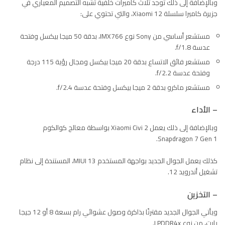
وبالإضافة إلى ذلك توجد ثلاث كاميرات خلفية تشبه التصميم المعياري في
جزيرة كاميرا سلسلة Xiaomi 12، والتي تحتوي على:
مستشعر أساسي من Sony نوع IMX766، بدقة 50 ميجا بيكسل وفتحة
عدسة f/1.8.
مستشعر فائق الاتساع بدقة 20 ميجا بيكسل ومجال رؤية 115 درجة
وفتحة عدسة f/2.2.
مستشعر ماكرو بدقة 2 ميجا بيكسل وفتحة عدسة f/2.4.
– الأداء
وبالإضافة إلى ذلك يعمل Xiaomi Civi 2 بواسطة معالج كوالكوم
Snapdragon 7 Gen 1.
كذلك يعمل الجوال الجديد بواجهة المستخدم MIUI 13، المستندة إلى نظام
تشغيل أندرويد 12.
– التخزين
ويأتي الجوال الجديد مقترنًا بذاكرة وصول عشوائي رام بسعة 8 أو 12 جيجا
بايت، من نوع LPDDR4x.