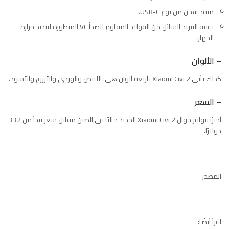
منفذ شحن من نوع USB-C.
تقنية التبريد السائل من الفولاذ المقاوم للصدأ VC المتطورة لتبديد حرارة
الجهاز.
– الألوان
كذلك يأتي Xiaomi Civi 2 بأربعة ألوان هي: الأبيض والوردي والأزرق والأسود.
– السعر
أخيرًا يتوافر جوال Xiaomi Civi 2 الجديد حاليًا في الصين مقابل سعر يبدأ من 332
دولارًا.
المصدر
اقرأ أيضًا: