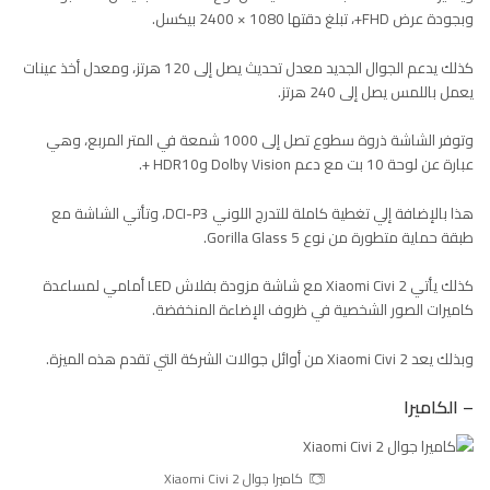
وبجودة عرض FHD+، تبلغ دقتها 1080 × 2400 بيكسل.
كذلك يدعم الجوال الجديد معدل تحديث يصل إلى 120 هرتز، ومعدل أخذ عينات
يعمل باللمس يصل إلى 240 هرتز.
وتوفر الشاشة ذروة سطوع تصل إلى 1000 شمعة في المتر المربع، وهي
عبارة عن لوحة 10 بت مع دعم Dolby Vision وHDR10 +.
هذا بالإضافة إلي تغطية كاملة للتدرج اللوني DCI-P3، وتأتي الشاشة مع
طبقة حماية متطورة من نوع Gorilla Glass 5.
كذلك يأتي Xiaomi Civi 2 مع شاشة مزودة بفلاش LED أمامي لمساعدة
كاميرات الصور الشخصية في ظروف الإضاءة المنخفضة.
وبذلك يعد Xiaomi Civi 2 من أوائل جوالات الشركة التي تقدم هذه الميزة.
– الكاميرا
كاميرا جوال Xiaomi Civi 2