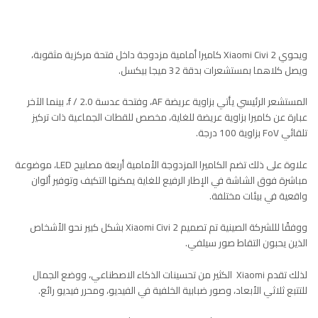
ويحوي Xiaomi Civi 2 كاميرا أمامية مزدوجة داخل فتحة مركزية مثقوبة،
ويصل كلاهما بمستشعرات بدقة 32 ميجا بيكسل.
المستشعر الرئيسي يأتي بزاوية عريضة AF، وفتحة عدسة f / 2.0، بينما الآخر
عبارة عن كاميرا بزاوية عريضة للغاية، مخصص للقطات الجماعية ذات تركيز
تلقائي FoV بزاوية 100 درجة.
علاوة على ذلك تضم الكاميرا المزدوجة الأمامية أربعة مصابيح LED، موضوعة
مباشرة فوق الشاشة في الإطار الرفيع للغاية يمكنها التكيف وتوفير ألوان
واقعية في بيئات مختلفة.
ووفقًا لللشركة الصينية تم تصميم Xiaomi Civi 2 بشكل كبير نحو الأشخاص
الذين يحبون التقاط صور سيلفي.
لذلك تقدم Xiaomi الكثير من تحسينات الذكاء الاصطناعي، ووضع الجمال
للتتبع ثلاثي الأبعاد، وصور ضبابية الخلفية في الفيديو، ومحرر فيديو رائع.