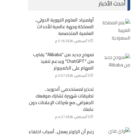
أحدث الأخبار
أولمبياد العلوم النووية الدولي..
المملكة وجهة عالمية للأحداث
العلمية المتخصصة
5 أغسطس، 2026 5:16 م
نموذج جديد من “Alibaba” يقترب
من “ChatGPT” ويدعم تنفيذ
المهام على الكمبيوتر
5 أغسطس، 2026 5:07 م
تحذير لمستخدمي أندرويد..
تطبيقات شهيرة تشارك موقعك
الجغرافي مع شركات الإعلانات دون
علمك
5 أغسطس، 2026 4:27 م
رغم أن الراوتر يعمل.. أسباب اختفاء