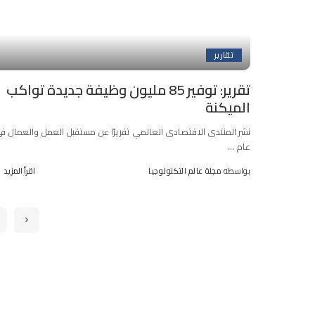
تقارير
تقرير: توفير 85 مليون وظيفة جديدة تواكب
الميكنة
نشر المنتدى الاقتصادى العالمي تقريرًا عن مستقبل العمل والعمال ف
عام
...
بواسطة
مجلة عالم التكنولوجيا
اقرأ المزيد
Posted
by