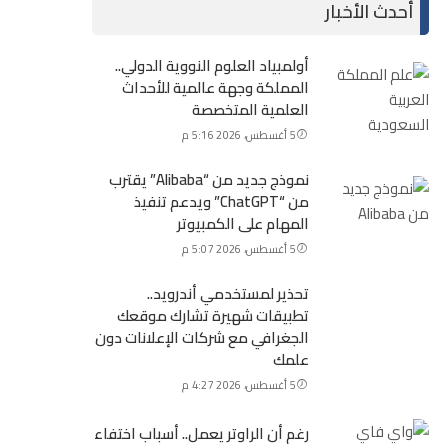
أحدث الأخبار
أولمبياد العلوم النووية الدولي..
المملكة وجهة عالمية للأحداث
العلمية المتخصصة
5 أغسطس، 2026 5:16 م
نموذج جديد من “Alibaba” يقترب
من “ChatGPT” ويدعم تنفيذ
المهام على الكمبيوتر
5 أغسطس، 2026 5:07 م
تحذير لمستخدمي أندرويد..
تطبيقات شهيرة تشارك موقعك
الجغرافي مع شركات الإعلانات دون
علمك
5 أغسطس، 2026 4:27 م
رغم أن الراوتر يعمل.. أسباب اختفاء