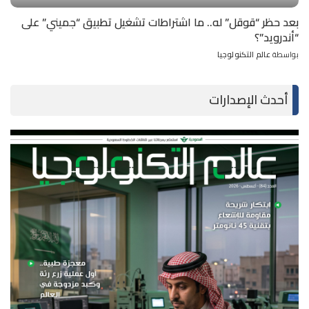
بعد حظر “قوقل” له.. ما اشتراطات تشغيل تطبيق “جميني” على
“أندرويد”؟
بواسطة
عالم التكنولوجيا
Posted
by
أحدث الإصدارات