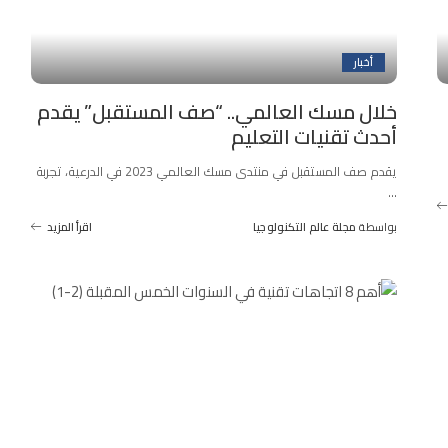
أخبار
خلال مسك العالمي.. “صف المستقبل” يقدم
أحدث تقنيات التعليم
يقدم صف المستقبل في منتدى مسك العالمي 2023 في الدرعية، تجربة
...
بواسطة
مجلة عالم التكنولوجيا
اقرأ المزيد
Posted
by