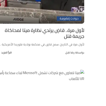
حوادث إلكترونية
لأول مرة.. قاضٍ يرتدي نظارة ميتا لمحاكاة
جريمة قتل
لأول مرة في التاريخ، سمح قاضٍ في محكمة بولاية فلوريدا الأمريكية
..
بواسطة
رضا نايل
اقرأ المزيد
Posted
by