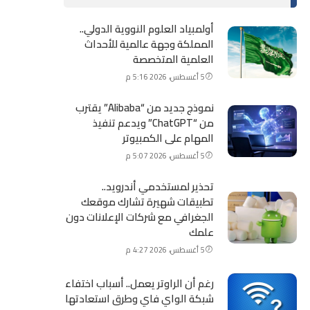
أولمبياد العلوم النووية الدولي..
المملكة وجهة عالمية للأحداث
العلمية المتخصصة
5 أغسطس، 2026 5:16 م
نموذج جديد من “Alibaba” يقترب
من “ChatGPT” ويدعم تنفيذ
المهام على الكمبيوتر
5 أغسطس، 2026 5:07 م
تحذير لمستخدمي أندرويد..
تطبيقات شهيرة تشارك موقعك
الجغرافي مع شركات الإعلانات دون
علمك
5 أغسطس، 2026 4:27 م
رغم أن الراوتر يعمل.. أسباب اختفاء
شبكة الواي فاي وطرق استعادتها