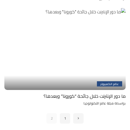
Posted
by
عالم الكمبيوتر
ما دور الإنترنت خلال جائحة “كورونا” وبعدها؟
بواسطة
مجلة عالم التكنولوجيا
Posted
by
2
1