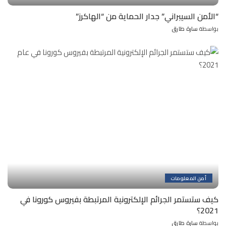
“الأمن السيبراني” جدار الحماية من “الهاكرز”
بواسطة
سارة طارق
Posted
by
أمن المعلومات
كيف ستستمر الجرائم الإلكترونية المرتبطة بفيروس كورونا في
2021؟
بواسطة
سارة طارق