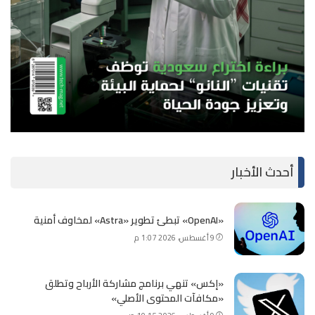
أحدث الأخبار
«OpenAI» تبطئ تطوير «Astra» لمخاوف أمنية
9 أغسطس، 2026 1:07 م
«إكس» تنهي برنامج مشاركة الأرباح وتطلق
«مكافآت المحتوى الأصلي»