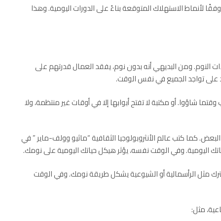
قًا لأنماط الاستهلاك المتوقعة بناءً على الدورات اليومية. وهذا
ات النوم. ومن البديهي أنه بدون نوم، يفقد العمال قدرتهم على
 على تواجد الجميع في نفس الوقت.
ما شاؤوا. أو مكتبة لا تفتح أبوابها إلا في أوقات غير منتظمة، ولا
بعض. كما كتب عالم الأنثروبولوجيا الثقافية “ماثيو وولف-ماير ” في
حياتك اليومية. وفي الوقت نفسه، يؤثر هيكل حياتك اليومية على نومك.
ك مثل الرأسمالية أو
الشيوعية
يشكل طريقة نومك. وفي الوقت
عية، مثل: