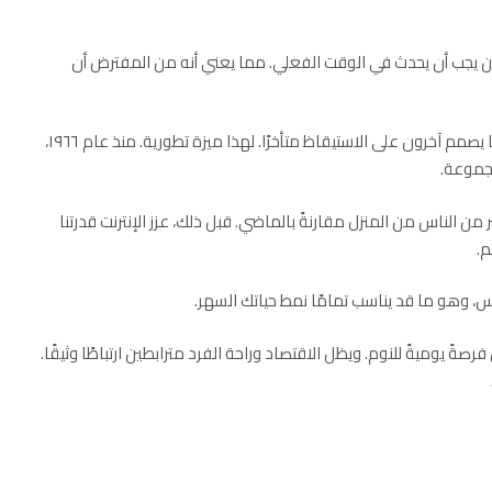
ين يجب أن يحدث في الوقت الفعلي. مما يعني أنه من المفترض أن
في حين إن بعض الناس مصممون على الاستيقاظ مبكرًا، بينما يصمم آخرون على الاستيقاظ متأخرًا. لهذا ميزة تطورية. منذ عام ١٩٦٦،
مجموعة.
د أكبر بكثير من الناس من المنزل مقارنةً بالماضي. قبل ذلك، عزز الإنترنت قدرتنا
م.
 وهو ما قد يناسب تمامًا نمط حياتك السهر.
صةً يوميةً للنوم. ويظل الاقتصاد وراحة الفرد مترابطين ارتباطًا وثيقًا.