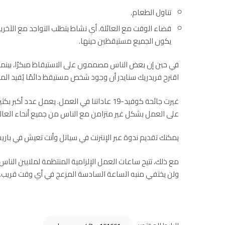
تناول الطعام.
قضاء الوقت مع العائلة. أي نشاط يتطلب التواجد مع الآخر
يكون الجميع مستيقظين حينها.
اقترح فريدريك سنايدر أن وجود شخص مستيقظ دائمًا يُفيد ال
غيرت جائحة كوفيد-19 عاداتنا في العمل. يعمل عد
على العمل بشكل غير متزامن مع الناس من جميع أنحاء العال
يمكنك تقديم ندوة عبر
الإنترنت
في سياتل وأنت تعيش في باريس،
مع ذلك، تتيح ساعات العمل الإلزامية المنتظمة لملايين الناس فر
ولن يختفي منبه الساعة السادسة المزعج في أي وقت قريب.