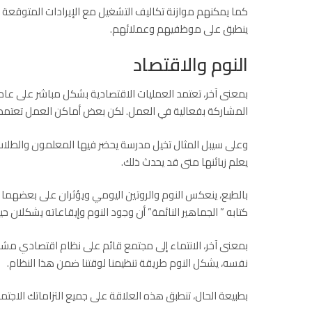
كما يمكنهم موازنة تكاليف التشغيل مع الإيرادات المتوقعة وف
ينطبق على موظفيهم وعملائهم.
النوم والاقتصاد
بمعنى آخر، تعتمد العمليات الاقتصادية بشكل مباشر على عاد
المشاركة بفعالية في العمل. لكن بعض أماكن العمل تعتمد
وعلى سيبل المثال تخيل مدرسة يحضر فيها المعلمون والطلاب وقت
يعلم زبائنها متى قد يحدث ذلك.
بالطبع، ينعكس النوم والروتين اليومي ويؤثران على بعضهما ال
كتابه ” الجماهير النائمة” أن وجود النوم وإيقاعاته يشكلان 
بمعنى آخر، الانتماء إلى مجتمع قائم على نظام اقتصادي مشتر
نفسه، يشكل النوم طريقة تنظيمنا لوقتنا ضمن هذا النظام.
بطبيعة الحال، تنطبق هذه العلاقة على جميع التزاماتك الاجتما