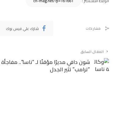
الرابط المختصر :
شارك علي فيس بوك
مشاركات
المقال السابق
شون دافي مديرًا مؤقتًا لـ “ناسا”.. مفاجأة
“ترامب” تثير الجدل