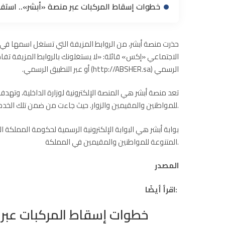
خطوات إسقاط المركبات عبر منصة «أبشر».. استف
حذرت
منصة أبشر
، من الروابط المزيفة التي تستغل اسمها في 
الاجتماعي «إكس» قائلة: «
لا يستغلونك
بالروابط المزيفة تفا
الرسمي (
ABSHER.sa
http://
) أو عبر التطبيق الرسمي.
تعد منصة أبشر هي المنصة الإلكترونية لوزارة الداخلية، وتهد
للمواطنين والمقيمين والزوار. حيث جاءت من ضمن تلك الخدمات هى خدمة إسقاط المركبات.
بوابة أبشر هي البوابة الإلكترونية الرسمية لحكومة المملكة 
المتنوعة للمواطنين والمقيمين في المملكة.
المصدر
اقرأ أيضًا:
خطوات إسقاط المركبات عبر 