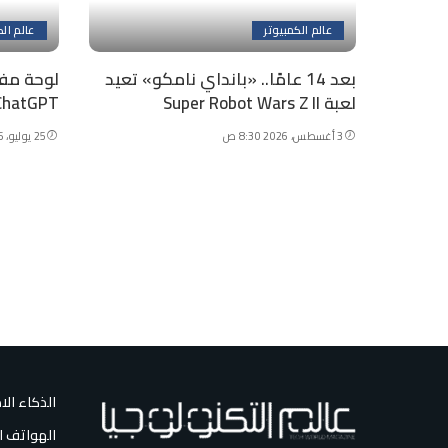
عالم الكمبيوتر
عالم الك
بعد 14 عامًا.. «بانداي نامكو» تعيد
لعبة Super Robot Wars Z II
ChatGPT.. هل صممها مهندسو أ
3 أغسطس، 2026 8:30 ص
25 يوليو، 2026 4:03 م
الذكاء ال
الهواتف ا