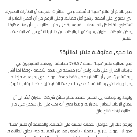
جدير بالذكر أن فلاتر “هيبا” لا تُستخدم في الطائرات القديمة أو الطائرات الصغيرة،
التي تحتوي على أنظمة ترشيح أقل فعالية، وعلى الرغم من أن أفضل الفلاتر لا
تستطيع التقاط كل الجسيمات الفيروسية على متن الطائرات، إلا أن هناك طُرقًا
يمكن لشركات الطيران وموظفيها والركاب من خلالها التأثير في فعالية هذه
الفلاتر.
ما مدى موثوقية فلاتر الطائرة؟
تبدو فعالية فلاتر “هيبا” بنسبة 99.97% مطمئنة، ويعتمد التنفيذيون في
شركات الطيران على ذلك، ولكن أكبر مشكلة في هذه الأنظمة -وفقًا لما أشار
إليه “بيتس”- هي أن “الفلتر يضمن فقط جودة الهواء الذي يمر عبره، فإذا لم
يمر الهواء الذي يستنشقه شخص ما عبر هذا الفلتر، فإن هذه الأرقام لا تهم”.
ولهذا، وبالإضافة إلى الفلاتر الجيدة، تحتاج كبائن شركات الطيران أيضًا إلى أن
ينصاع الركاب للتدابير الاحترازية، وهذا يعني أنه يجب على كل شخص على متن
الطائرة ارتداء قناع واقٍ.
ويرجع ذلك إلى عوامل الحماية المثبتة على الأقنعة، والحقيقة أن فلاتر “هيبا”
ودوران الهواء السريع لا يعملان بأقصى قدر من الفعالية حتى تحلق الطائرة في