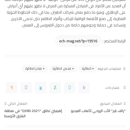
أن العديد من الأفراد في المراحل المبكرة من المرض لا تظهر عليهم أي أعراض
على الإطلاق، وهو ما دفع بعض شركات الطيران، بما في ذلك الخطوط الجوية
القطرية، إلى صنع الأقنعة الواقية للركاب وأفراد الطاقم حتى تحمي الآخرين
وتساعد في حماية وجوههم خاصة من دخول الفيروس إلى العينين.
الرابط المختصر :
الطائرة
فحص الطائرة
فلاتر الطائرة
الكلمات الدليلة
مشاركات
المقال السابق
المقال التالي
“رالف باير” الأب الروحي لألعاب الفيديو
إنفينيتي تطلق “QX80 2021” في منطقة
الشرق الأوسط