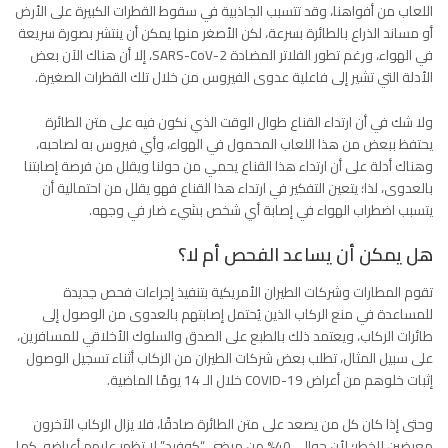
اللعاب من أفواهنا، وقد تتسبب الجاذبية في سقوط القطرات الكبيرة على الأرض
أو مساند الذراع بالطائرة بسرعة، لكن الأصغر منها يمكن أن ينتشر بصورة سريعة
في الهواء، ورغم تطور الفلاتر المضادة SARS-CoV-2، إلا أن هناك الآن بعض
الأدلة التي تشير إلى فاعلية عدوى الفيروس من خلال تلك القطرات الصغيرة.
ولا شك في أن ارتداء القناع طوال الوقت الذي نكون فيه على متن الطائرة
يحتفظ ببعض من هذا اللعاب المحمول في الهواء، وأي فيروس به لصاحبه،
وهناك أدلة على أن ارتداء هذا القناع يحمي من حولنا ويقلل من فرصة إصابتنا
بالعدوى، لذا؛ يتعين التفكير في ارتداء هذا القناع فهو يقلل من احتمالية أن
يتسبب اضطراب الهواء في إصابة أي شخص بشيء ضار في وجهه.
هل يمكن أن يساعد الفحص أم لا؟
تقوم المطارات وشركات الطيران الأمريكية بتنفيذ إجراءات فحص جديدة
للمساعدة في منع الركاب الذين يُحتمل إصابتهم بالعدوى من الوصول إلى
طائرات الركاب، ويعتمد ذلك بالطبع على الصدق والسلوك الأخلاقي للمسافرين،
على سبيل المثال، تطلب بعض شركات الطيران من الركاب أثناء تسجيل الوصول
إثبات خلوهم من أعراض COVID-19 خلال الـ 14 يومًا الماضية.
وحتى إذا كان كل من يصعد على متن الطائرة صادقًا، فلا يزال الركاب الآخرون
معرضين للخطر؛ لأن حوالي 40% من مرضى “كوفيد” لا تظهر عليهم أعراضه، كما