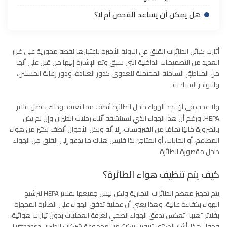
هل يمكن أن يساعد الفحص أم لا؟
أثارت كبائن الطائرات القلق في الآونة الأخيرة باعتبارها نقطة محورية على غرار
العديد من التصميمات الداخلية التي سبق وتم الإشارة إليها من قبل على أنها
من المناطق الساخنة المحتملة للعدوى كدور العبادة، ودور رعاية المسنين،
والبواخر السياحية.
ولا عجب في أن نجد الهواء داخل الطائرة أنظف مما نعتقد وذلك بفضل فلاتر
HEPA. ورغم أن هذا الهواء الذي نستنشقه أثناء رحلات الطيران وإن لم يكن
بالضرورة خاليًا تمامًا من الفيروسات، إلا أنه وبكل الأحوال أنظف بكثير من هواء
المطاعم، أو الحانات، أو المتاجر؛ لذا فليس هناك ما يدعو إلى القلق من الهواء
داخل مقصورة الطائرة.
كيف يتم تنظيف هواء الطائرة؟
يتم تجهيز معظم الطائرات التجارية ولكن ليس جميعها بفلاتر HEPA لترشيح
الهواء بكفاءة عالية، وهذا يعني أن عملية تدفق الهواء على الطائرة المجهزة
بفلاتر “هيبا” تعكس تدفق الهواء الصحي لغرفة العمليات بدون تيارات هوائية،
وحول هذا، أشار الدكتور “بيورن بيكر”؛ من مجموعة شركات الطيران Lufthansa،