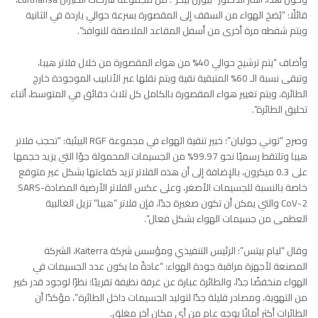
قائلًا: “يُضخ الهواء من السقف إلى المقصورة بسرعة حوالي ياردة في الثانية
ويتم شفطه مرة أخرى من أسفل المقاعد الملاصقة للنوافذ”.
وأضاف “يتم ترشيح حوالي 40% من هواء المقصورة من خلال فلاتر هيبا،
وتبقى نسبة الـ 60% المتبقية نقية ويتم نقلها عبر الأنابيب الموجودة خارج
الطائرة، ويتم تغيير هواء المقصورة بالكامل كل ثلاث دقائق في المتوسط، أثناء
تحليق الطائرة”.
وصرح “توني جوليان”؛ خبير تنقية الهواء في مجموعة RGF البيئية: “تحجب فلاتر
هيبا وتلتقط رسميًا نحو 99.97% من الجسيمات المحمولة جوًا التي يزيد حجمها
على 0.3 ميكرون، بالإضافة إلى أن هذه الفلاتر تزيد كفاءتها بشكل غير متوقع
خاصة بالنسبة للجسيمات الأصغر، وعلى عكس الفلاتر الأرضية المضادةSARS-
CoV-2 والتي يمكن أن تكون صغيرة جدًا، فإن فلاتر “هيبا” تزيل الغالبية
العظمى من جسيمات الهواء بشكل فعال”.
وقال “ليام بيتس”؛ الرئيس التنفيذي ومؤسس شركة Kaiterra، الشركة
المصنعة لأجهزة مراقبة جودة الهواء: “عادةً ما يكون عدد الجسيمات في
الهواء منخفضًا جدًا، والطائرة عبارة عن غرفة نظيفة تقريبًا؛ نظرًا لوجود قدر كبير
من التهوية، ومصادر قليلة جدًا لتوليد الجسيمات داخل الطائرة”، مؤكدًا أن
الطائرات أكثر أمانًا بوجه عام من أي مكان آخر مغلق.