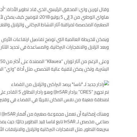
هاواي الوطني من 3 إلى 5 يوليو
الصغيرة المخصصة لمراقبة آثار النشاط البركاني والزلازل والتغي
ويمكن للخريطة العالمية التي توضح تفاصيل ارتفاعات الأرض بم
وبعد الزلازل والانفجارات البركانية، والمساعدة في تحديد الآثا
و
البشرية، ولكن يمكن لتقنية عالية التخصص، مثل أداة “واي” الج
لمنطقة معينة من نفس المكان تقريبًا في الفضاء في وقتين مخ
صناعي مخصص لـ InSAR تابع لناسا قيد التطوير
سريعة التطور، مثل الانفجارات البركانية والزلازل والانزلاقات الأرضي