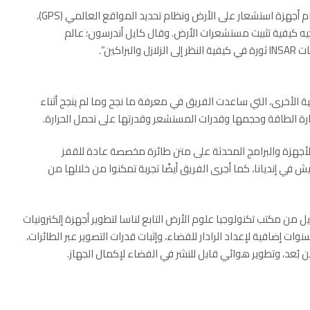
والشكل التقليدي هو أن يراقب الباحثون تشوه الأرض باستخدام أجهزة استشعار على الأرض ونظام تحديد المواقع العالمي (GPS)،
يمكنها توجيه كيفية تثبيت مستشعرات الأرض. وقال كايل أندرسون؛ عالم
كين”.
من بين الاختبارات الميدانية الأخرى، التي ساعدت الفريق في معرفة ما نجح وما لم ينجح أثناء
يق مرة أخرى، في ديسمبر 2019، تثبيت CIRES، مع الأجهزة والبرامج المحدثة على متن طائرة مخصصة عادة للقفز
فوق منشأة تدريب الجيش في إنديانا، كما أجرى الفريق أيضًا تجربة تمكنوا من خلالها من
ع CIRES في يناير 2015 في SRI International بتمويل من مكتب تكنولوجيا علوم الأرض التابع لناسا لتطوير أجهزة إلكترونيات
وات إضافية لإعداد الرادار للفضاء، وإثبات قدرات التصوير عبر الطائرات،
بُعد، وتطوير هوائي قابل للنشر في الفضاء لإكمال الجهاز.