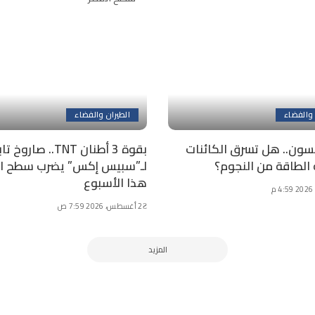
 والفضاء
الطيران والفضاء
سون.. هل تسرق الكائنات
بقوة 3 أطنان TNT.. صاروخ 
 الطاقة من النجوم؟
لـ”سبيس إكس” يضرب سطح ال
هذا الأسبوع
2 أغسطس، 2026 7:59 ص
المزيد