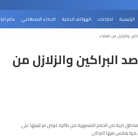
الرئيسية
اختراعات
الهواتف الذكية
الذكاء الاصطناعي
عالم الك
براكين والزلازل من الفضاء
رصد البراكين والزلازل من
لًا “4 يوليو 2018” وهو يطل على مناطق نارية من الحمم المنصهرة من طائرة غوص تم تثبيتها على
ة يتنفس فيها البركان.