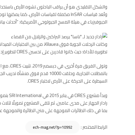
وتُعد قياسات InSAR مكملة لقياسات الأرض، كما 
الجيوفيزياء في هيئة المسح الجيولوجي الأمريكية: “أحدثت بيانات INSAR ثورة في كيفية النظر إلى الزلازل والبرا
وكانت الرحلات الجوية فوق Kīlauea، 
تطويره للأداة؛ حيث كانوا قادرين على تحسين CIRES لتطوير إدارة الطاقة وحجمها وقدرات المستشعر وقدرتها على تحمل الحرارة.
وتولى الفر
بالمظلات التجارية، وحلقت 10000 قدم 
السيطرة على الحركة على الأرض لاختبار CIRES.
وبدأ مشرو
رادار الجهاز على مدى عامين، ثم تلقى المشروع تمويلًا لثلاث سن
بما في ذلك الطائرات الموجهة على متن الطائرة والموجهة عن 
الرابط المختصر :