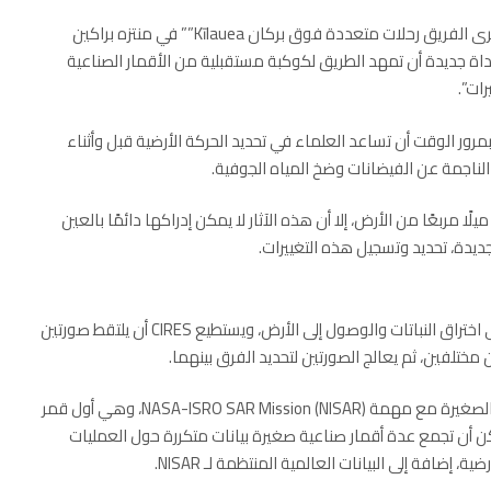
وقال لورين واي؛ المحقق الرئيسي الذي قاد تطوير الأداة: “أجرى الفريق رحلات متعددة فوق بركان Kīlauea”” في منتزه براكين
 2018؛ لتوضيح كيف يمكن لأداة جديدة أن تمهد الطريق لكوكبة مستقبلية من الأقمار الصناعية
رات”.
رور الوقت أن تساعد العلماء في تحديد الحركة الأرضية قبل وأثناء
ر الناجمة عن الفيضانات وضخ المياه الجوفية.
على الرغم من آثار ثوران “Kīlauea” الممتدة على أكثر من 50 ميلًا مربعًا من الأرض، إلا أن هذه الآثار لا يمكن إدراكها دائمًا بالعين
ديدة، تحديد وتسجيل هذه التغييرات.
تم تجهيز “CIRES” برادار InSAR)) وهو رادار النطاق S القادر على اختراق النباتات والوصول إلى الأرض، ويستطيع CIRES أن يلتقط صورتين
تلفين، ثم يعالج الصورتين لتحديد الفرق بينهما.
وهناك إمكانية أن تعمل مجموعة صغيرة من أقمار InSAR)) الصغيرة مع مهمة NASA-ISRO SAR Mission (NISAR)، وهي أول قمر
 حاليًا؛ حيث يمكن أن تجمع عدة أقمار صناعية صغيرة بيانات متكررة حول العمليات
ة، إضافة إلى البيانات العالمية المنتظمة لـ NISAR.