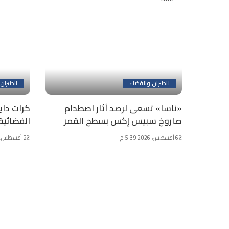
الطيران والفضاء
الطيران
«ناسا» تسعى لرصد آثار اصطدام
كرات داي
صاروخ سبيس إكس بسطح القمر
الفضائية
6 أغسطس، 2026 5:39 م
2 أغسطس، 2026 4:59 م