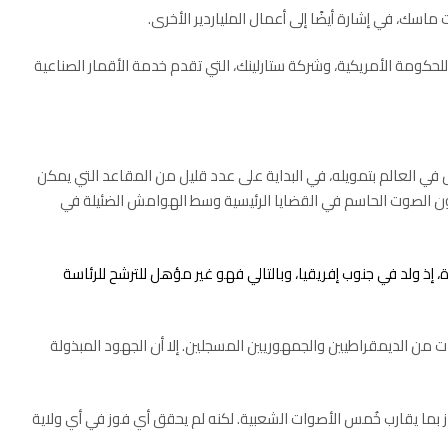
اسك، في إشارة أيضًا إلى أعمال الملياردير الأخرى.
كومة الأمريكية، وشركة ستارلينك، التي تقدم خدمة الأقمار الصناعية
ل في العالم بتمويله، في البداية على عدد قليل من المقاعد التي يمكن
ون الصوت الحاسم في القضايا الرئيسية وسط الهوامش الضئيلة في
، إذ ولد في
جنوب إفريقيا
، وبالتالي فهو غير مؤهل للترشح للرئاسة
ت من الديمقراطيين والجمهوريين المسجلين. إلا أن الجهود المبذولة
 الملياردير روس بيرو للرئاسة مستقلًا عام ١٩٩٢، وفاز بما يقارب خُمس الأصوات الشعبية. لكنه لم يحقق أي فوز في أي ولاية