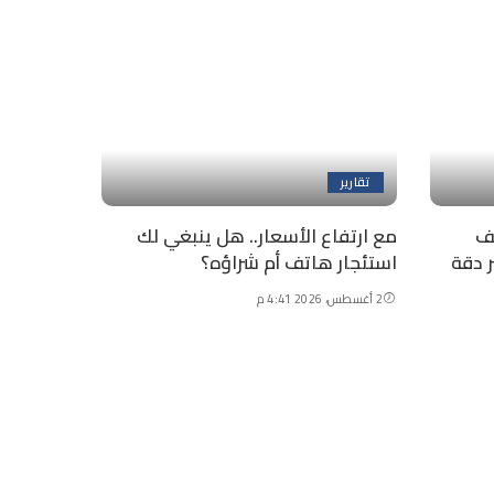
تقارير
ف
مع ارتفاع الأسعار.. هل ينبغي لك
استئجار هاتف أم شراؤه؟
2 أغسطس، 2026 4:41 م