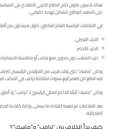
هناك لاعبون بارزون خارج النظام الحزبي التقليدي في السيا
على الصعيد الوطني لتشكيل تهديد حقيقي.
في الانتخابات الرئاسية العام الماضي، حاول مرشحون من أمثا
الحزب الليبرالي.
الحزب الأخضر.
حزب الشعب، دون جدوى منع ترامب أو منافسته الديمقراط
وكان “ماسك” حتى وقت قريب من المؤيدين الرئيسيين لترامب؛ ح
ابنه البالغ من العمر أربع سنوات لمقابلة ترامب في المكتب ال
وكان “ماسك” أيضًا الداعم المالي الرئيسي لـ”ترامب”، إذ أنفق 250 مليون دولار لمساعدته على استعادة منصبه.
بعد الانتخابات، تم تعيينه لقيادة ما يسمى بإدارة كفاءة الحك
الفيدرالية.
كيف بدأ الخلاف بين “ترامب” و”ماسك”؟