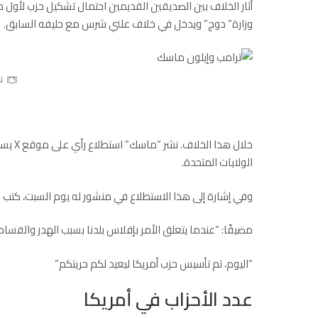
أثار الخلاف بين الصديقين القديمين احتمال تشكيل حزب لأول م
وزارة”
دوج
” ويدخل في خلاف علني شرس مع حليفه السابق.
ت
خلال ه
الولايات المتحدة.
وفي إشارة إلى هذا الاستطلاع في منشور له يوم السبت، كتب ماسك: “بنسبة 2 إلى 1، تريد حزبًا سياسيًا
مضيفًا: “عندما يتعلق الأمر بإفلاس بلدنا بسبب الهدر والفساد
“اليوم، تم تأسيس حزب أمريكا ليعيد لكم حريتكم”
عدد الأحزاب في أمريكا