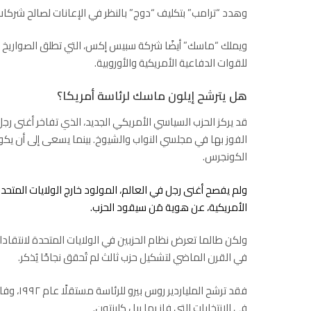
وهدد “ترامب” بتكليف “دوج” بالنظر في الإعانات لصالح شركات م
ويملك “ماسك” أيضًا شركة سبيس إكس، التي تطلق الصواريخ للح
للقوات الدفاعية الأمريكية والأوروبية.
هل يترشح إيلون ماسك لرئاسة أمريكا؟
قد يركز الحزب السياسي الأمريكي الجديد، الذي تفاخر أغنى رج
الفوز بها في مجلسي النواب والشيوخ. بينما يسعى إلى أن يك
الكونجرس.
ولم يفصح أغنى رجل في العالم، المولود خارج الولايات المتحدة
الأمريكية، عن هوية مَن سيقود الحزب.
ولكن طالما تعرض نظام الحزبين في الولايات المتحدة لانتقادا
في القرن الماضي لتشكيل حزب ثالث لم تُحقق نجاحًا يُذكر.
فقد ترشح
في الانتخابات التي فاز بها بيل كلينتون.