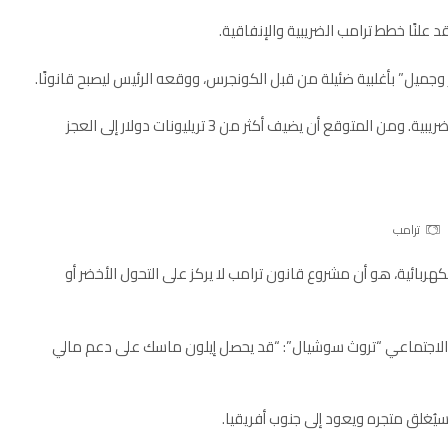
قد علنًا خطط ترامب الضريبية والإنفاقية.
وجميل” بأغلبية ضئيلة من قبل الكونجرس، ووقعه الرئيس ليصبح قانونًا.
ويتضمن القانون الضخم التزامات ضخمة بالإنفاق وتخفيضات ضريبية. ومن المتوقع أن يضيف أكثر من 3 تريليونات دولار إلى العجز
ترامب
كهربائية
، هو أن مشروع قانون ترامب لا يركز على التحول الأخضر أو ​​
الاجتماعي “تروث سوشيال”: “قد يحصل إيلون ماسك على دعم مالي
 سيُغلق متجره ويعود إلى جنوب أفريقيا.