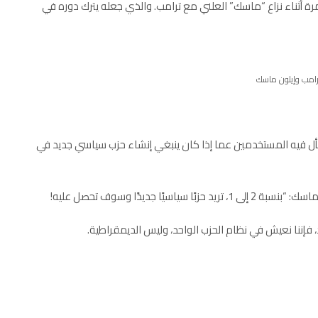
رة أثناء نزاع “ماسك” العلني مع ترامب. والذي جعله يترك دوره في
رامب وإيلون ماسك
ذا الخلاف. نشر “ماسك” استطلاع رأي على موقع X يسأل فيه المستخدمين عما إذا كان ينبغي إنشاء حزب سياسي جديد في
 جديدًا وسوف تحصل عليه!
، فإننا نعيش في نظام الحزب الواحد، وليس الديمقراطية.