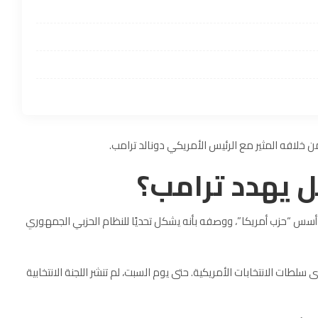
خلافه المثير مع الرئيس الأمريكي دونالد ترامب.
 يهدد ترامب؟
لملياردير الأمريكي عبر منصته للتواصل الاجتماعي X أنه أسس “حزب أمريكا”، ووصفه بأنه يشكل تحديًا للنظام الحزبي الجمهوري
دى سلطات
الانتخابات الأمريكية
. حتى يوم السبت، لم تنشر اللجنة الانتخابية