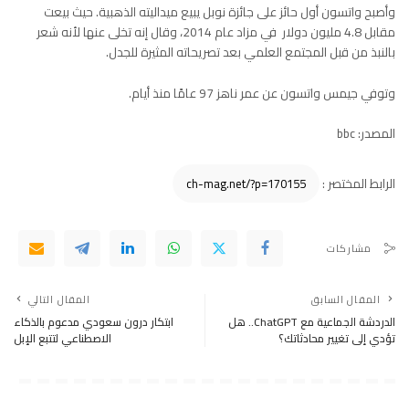
وأصبح واتسون أول حائز على جائزة نوبل يبيع ميداليته الذهبية. حيث بيعت
مقابل 4.8 مليون دولار في مزاد عام 2014، وقال إنه تخلى عنها لأنه شعر
بالنبذ ​​من قبل المجتمع العلمي بعد تصريحاته المثيرة للجدل.
وتوفي جيمس واتسون عن عمر ناهز 97 عامًا منذ أيام.
المصدر: bbc
الرابط المختصر :
مشاركات
المقال السابق
المقال التالي
الدردشة الجماعية مع ChatGPT.. هل
ابتكار درون سعودي مدعوم بالذكاء
تؤدي إلى تغيير محادثاتك؟
الاصطناعي لتتبع الإبل