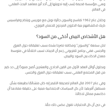
وهي مؤسسة قديمة يُسب إليه تحويلها إلى أحد أبرز معاهد البحث العلمي
في العالم.
وخلال عام 1962 تقاسم واتسون جائزة نوبل مع موريس ويلكنز وفرانسيس
كريك لاكتشافهم بنية الحلزون المزدوج للحمض النووي.
هل الأشخاص البيض أذكى من السود؟
لكن سمعة “واتسون” ومكانته تضررتا بشدة بسبب تعليقاته حول العرق
والجنس. ففي برنامج تلفزيوني زعم أن الجينات تسبب اختلافًا في متوسط ​​
معدل الذكاء بين السود والبيض.
وبحلول أوائل العقد الأول من القرن الحادي والعشرين أصبح منبوذًا إلى حد كبير
من قبل المجتمع العلمي بسبب تعليقاته حول العرق والجنس.
وفي عام 2007 قال العالم لصحيفة التايمز إنه كان متشائمًا بطبيعته بشأن
مستقبل أفريقيا. لأن كل السياسات الاجتماعية مبنية على حقيقة مفادها أن
ذكاءهم مماثل لذكائنا.
في حين أن كل الاختبارات تقول عكس ذلك حقًا.