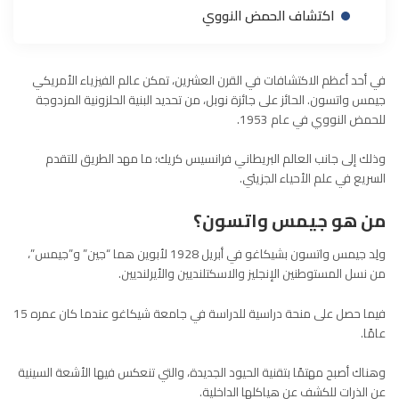
اكتشاف الحمض النووي
في أحد أعظم الاكتشافات في القرن العشرين، تمكن عالم الفيزياء الأمريكي
جيمس واتسون. الحائز على جائزة نوبل، من تحديد البنية الحلزونية المزدوجة
للحمض النووي في عام 1953.
وذلك إلى جانب العالم البريطاني فرانسيس كريك؛ ما مهد الطريق للتقدم
السريع في علم الأحياء الجزيئي.
من هو جيمس واتسون؟
ولِد جيمس واتسون بشيكاغو في أبريل 1928 لأبوين هما “جين” و”جيمس”،
من نسل المستوطنين الإنجليز والاسكتلنديين والأيرلنديين.
فيما حصل على منحة دراسية للدراسة في جامعة شيكاغو عندما كان عمره 15
عامًا.
وهناك أصبح مهتمًا بتقنية الحيود الجديدة، والتي تنعكس فيها الأشعة السينية
عن الذرات للكشف عن هياكلها الداخلية.