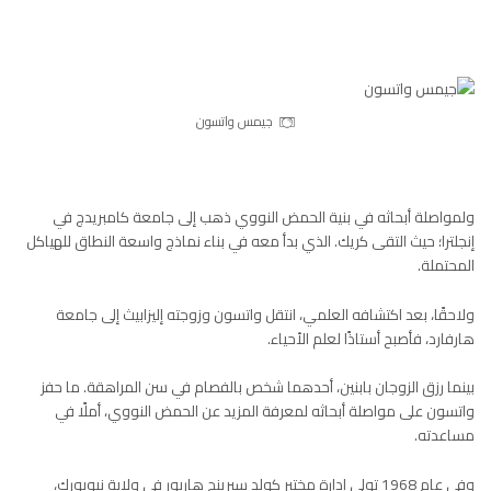
جيمس واتسون
ولمواصلة أبحاثه في بنية الحمض النووي ذهب إلى جامعة كامبريدج في
إنجلترا؛ حيث التقى كريك. الذي بدأ معه في بناء نماذج واسعة النطاق للهياكل
المحتملة.
ولاحقًا، بعد اكتشافه العلمي، انتقل واتسون وزوجته إليزابيث إلى جامعة
هارفارد، فأصبح أستاذًا لعلم الأحياء.
بينما رزق الزوجان بابنين، أحدهما شخص بالفصام في سن المراهقة. ما حفز
واتسون على مواصلة أبحاثه لمعرفة المزيد عن الحمض النووي، أملًا في
مساعدته.
وفي عام 1968 تولى إدارة مختبر كولد سبرينج هاربور في ولاية نيويورك،