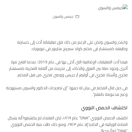
جيمس واتسون
واعتذر واتسون ولكن على الرغم من ذلك فإن تعليقاته أدت إلى خسارته
وظيفته كمستشار في مختبر كولد سبرينج هاربور في نيويورك.
فيما أدت التعليقات الإضافية التي أدلى بها في عام 2019؛ عندما اقترح مرة
أخرى وجود صلة بين العرق والذكاء. إلى تجريده من ألقابه الفخرية كمستشار
فخري وأستاذ فخري في أوليفر آر جريس ووصي فخري من قبل المختبر.
في حين قال المختبر في بيان له حينها: “إن تصريحات الدكتور واتسون مستهجنة
وغير مدعومة بالعلم”.
اكتشاف الحمض النووي
اكتشف الحمض النووي “DNA” عام ١٨٦٩، لكن العلماء لم يكتشفوا أنه يشكل
المادة الوراثية في الخلايا إلا عام ١٩٤٣. ومع ذلك ظلت بنية الحمض النووي
“DNA” لغزًا محيرًا.