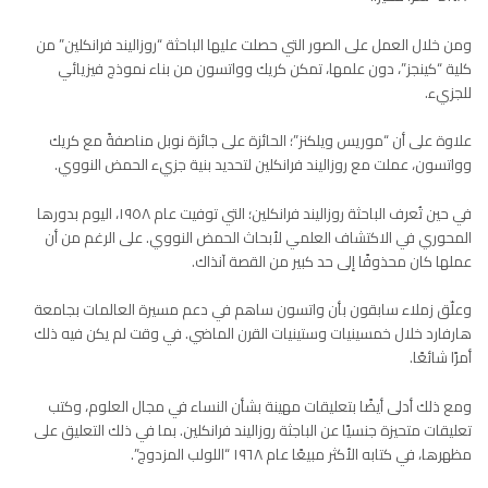
ومن خلال العمل على الصور التي حصلت عليها الباحثة “روزاليند فرانكلين” من
كلية “كينجز”، دون علمها، تمكن كريك وواتسون من بناء نموذج فيزيائي
للجزيء.
علاوة على أن “موريس ويلكنز”؛ الحائزة على جائزة نوبل مناصفةً مع كريك
وواتسون، عملت مع روزاليند فرانكلين لتحديد بنية جزيء الحمض النووي.
في حين تُعرف الباحثة روزاليند فرانكلين؛ التي توفيت عام ١٩٥٨، اليوم بدورها
المحوري في الاكتشاف العلمي لأبحاث الحمض النووي. على الرغم من أن
عملها كان محذوفًا إلى حد كبير من القصة آنذاك.
وعلّق زملاء سابقون بأن واتسون ساهم في دعم مسيرة العالمات بجامعة
هارفارد خلال خمسينيات وستينيات القرن الماضي. في وقت لم يكن فيه ذلك
أمرًا شائعًا.
ومع ذلك أدلى أيضًا بتعليقات مهينة بشأن النساء في مجال العلوم، وكتب
تعليقات متحيزة جنسيًا عن الباجثة روزاليند فرانكلين. بما في ذلك التعليق على
مظهرها، في كتابه الأكثر مبيعًا عام ١٩٦٨ “اللولب المزدوج”.