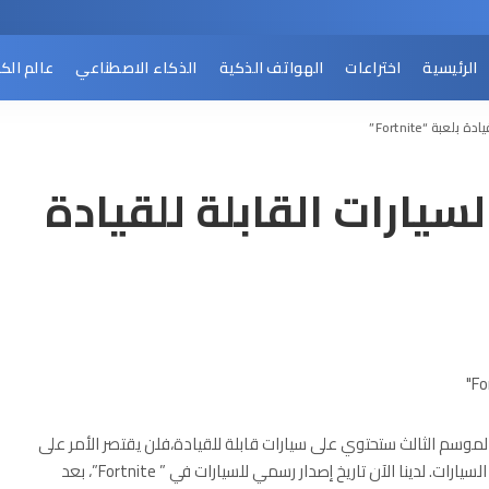
الرئيسية
اختراعات
الهواتف الذكية
الذكاء الاصطناعي
عالم الك
عبة “Fortnite”
سيارات القابلة للقيادة
ت شركة “Epic” الجميع عندما أعلنت أن لعبة “Fortnite”بالموسم الثالث ستحتوي على سيارات قابلة للقيادة،فلن يقتصر الأمر على
عربات الغولف أو ألواح التزلج أو القوارب، ولكن ستضمن اللعبة السيارات. لدينا الآن تاريخ إصدار رسمي للسيارات في ” Fortnite”، بعد