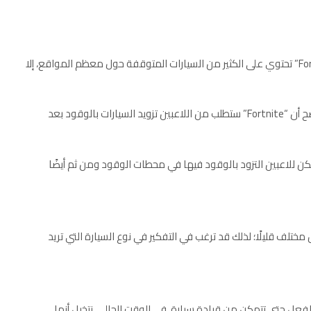
حتى الآن، على الرغم من أن خريطة الموسم الثالث من “Fortnite” تحتوي على الكثير من السيارات المتوقفة حول معظم المواقع، إلا
لا يعني حصولك على رحلة أنها ستكون رحلة مجانية،فمن الواضح أن “Fortnite” ستطلب من اللاعبين تزويد السيارات بالوقود بعد
حات التي يمكن للاعبين التزود بالوقود فيها في محطات الوقود ومن ثم أيضًا
غرب أن تتعامل كل سيارة في “Fortnite” بشكل مختلف قليلًا؛ لذلك قد ترغب في التفكير في نوع السيارة التي تريد
رى، سنقوم بتحديث هذا القسم عندما تصنعه “Epic” بالفعل حتى تتمكن من قيادة سيارة. في الوقت الحالي، نتخيل أنها