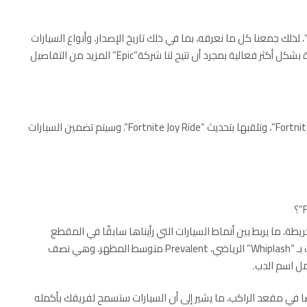
م تسريب الكثير من المعلومات حول السيارات في ” Fortnite”، لذلك جمعنا كل ما نعرفه، بما في ذلك تاريخ الإصدار، وأنواع السيارات
المتاحة، وأين يمكنك العثور عليها. سنعلمك أيضًا كيفية القيادة بشكل أكثر فعالية بمجرد أن تتيح لنا شركة”Epic” المزيد من التفاصيل
أعلنت شركة”Epic” عن تاريخ إصدار رسمي للسيارات في لعبة”Fortnite”، وتلقبها بتحديث “Fortnite Joy Ride”. وسيتم تضمين السيارات
ة، ما يربط بين أنماط السيارات التي رأيناها سابقًا في المقطع
الدعائي للموسم الثالث من لعبة “Fortnite”،وتتميز الملصقات بـ “Whiplash” الرياضي، Prevalent متوسط المظهر، وهي نصف
ًا في مقعد الراكب، ما يشير إلى أن السيارات ستسمح لفريقك بأكمله