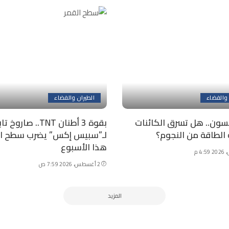
 والفضاء
الطيران والفضاء
سون.. هل تسرق الكائنات
بقوة 3 أطنان TNT.. صاروخ 
 الطاقة من النجوم؟
لـ”سبيس إكس” يضرب سطح ال
هذا الأسبوع
2 أغسطس، 2026 7:59 ص
المزيد