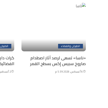
الطيران والفضاء
الطيران
«ناسا» تسعى لرصد آثار اصطدام
كرات داي
صاروخ سبيس إكس بسطح القمر
الفضائية
6 أغسطس، 2026 5:39 م
2 أغسطس، 2026 4:59 م