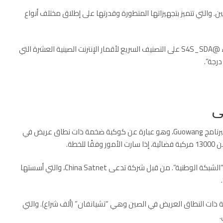
ن. والتي تتميز بتجهيزاتها المتطورة وقدرتها على إطلاق مختلف أنواع
وقال ماكدويل عبر موقع X يوم الإثنين: “تهانينا لقوة الفضاء @S4S_SDA على التصنيف السريع لأقمار الإنترنت الصينية العشرة التي
ى
وتمثل الأقمار الصناعية التي تم إطلاقها حديثًا الدفعة الأولى لبرنامج Guowang، وهو عبارة عن كوكبة ضخمة ذات نطاق عريض في
من
13000
مركبة فضائية، إذا سارت الأمور وفقًا للخطة.
وستتم إدارة القمر الصناعي Guowang، الذي يترجم اسمه إلى “الشبكة الوطنية”. من قبل شركة تدعى China Satnet، والتي أسستها
ية ذات النطاق العريض في الصين وهي “تشيانفان” (ألف شراع). والتي