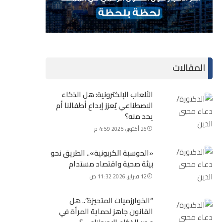
المقالات
الألعاب الإلكترونية: هل الذكاء
الاصطناعي يُعزز إبداع أطفالنا أم
يحد منه؟
26 أكتوبر، 2025 4:59 م
«الحوسبة الكربونية».. الطريق نحو
بيئة صحية واقتصاد مستدام
12 فبراير، 2026 11:32 ص
“الخوارزميات المتحيزة”.. هل
القانون جاهز لحماية المرأة في