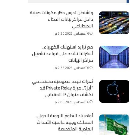
واشنطن تدرس حظر مكونات صينية
داخل مراكز بيانات الذكاء
الاصطناعي
6 أغسطس، 2026 3:20 م
مع تزايد استهلاك الكهرباء..
أستراليا تشدد على قواعد تشغيل
مراكز البيانات
6 أغسطس، 2026 2:36 م
ثغرات تهدد خصوصية مستخدمي
“أبل”.. ميزة Private Relay قد
تكشف عنوان IP الحقيقي
6 أغسطس، 2026 2:06 م
أولمبياد العلوم النووية الدولي..
المملكة وجهة عالمية للأحداث
العلمية المتخصصة