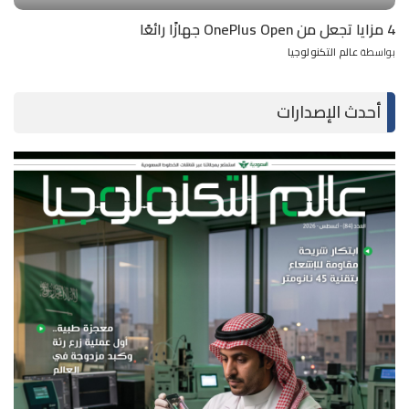
4 مزايا تجعل من OnePlus Open جهازًا رائعًا
بواسطة
عالم التكنولوجيا
Posted
by
أحدث الإصدارات