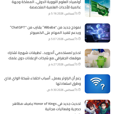
أولمبياد العلوم النووية الدولي.. المملكة وجهة
عالمية للأحداث العلمية المتخصصة
5 أغسطس، 2026 5:16 م
نموذج جديد من “Alibaba” يقترب من “ChatGPT”
ويدعم تنفيذ المهام على الكمبيوتر
5 أغسطس، 2026 5:07 م
تحذير لمستخدمي أندرويد.. تطبيقات شهيرة تشارك
موقعك الجغرافي مع شركات الإعلانات دون علمك
5 أغسطس، 2026 4:27 م
رغم أن الراوتر يعمل.. أسباب اختفاء شبكة الواي فاي
وطرق استعادتها
5 أغسطس، 2026 9:30 ص
تحديث جديد في Honor of Kings يضيف مظاهر
حصرية وفعاليات مجانية