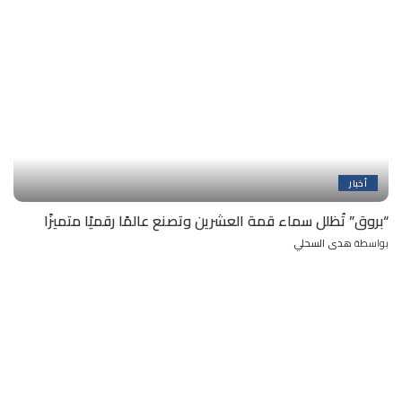
أخبار
“بروق” تُظلل سماء قمة العشرين وتصنع عالمًا رقميًا متميزًا
بواسطة
هدى السحلي
Posted
by