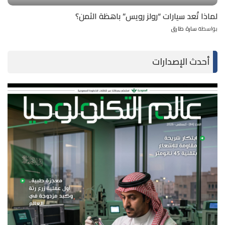
لماذا تُعد سيارات “رولز رويس” باهظة الثمن؟
بواسطة
سارة طارق
Posted
by
أحدث الإصدارات