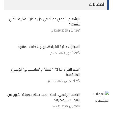
المقالات
الإشعاع النووي حولك في كل مكان.. فكيف تقي
نفسك؟
12 يناير، 2025 12:56 م
السيارات ذاتية القيادة.. روبوت خلف المقود
29 أكتوبر، 2024 2:53 م
“نفط القرن الـ21”.. “تسلا” و”سامسونج” تؤججان
المنافسة
2 أغسطس، 2025 5:02 م
الذهب الرقمي.. لماذا يجب عليك معرفة الفرق بين
العملات الرقمية؟
15 يناير، 2025 4:11 م