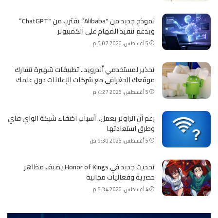
نموذج جديد من “Alibaba” يقترب من “ChatGPT”
ويدعم تنفيذ المهام على الكمبيوتر
5 أغسطس، 2026 5:07 م
تحذير لمستخدمي أندرويد.. تطبيقات شهيرة تشارك
موقعك الجغرافي مع شركات الإعلانات دون علمك
5 أغسطس، 2026 4:27 م
رغم أن الراوتر يعمل.. أسباب اختفاء شبكة الواي فاي
وطرق استعادتها
5 أغسطس، 2026 9:30 ص
تحديث جديد في Honor of Kings يضيف مظاهر
حصرية وفعاليات مجانية
4 أغسطس، 2026 5:34 م