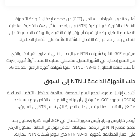
أعلن منتدى الشهادات العالمي (GCF) عن خططه لإدخال شهادة الأجهزة
للشبكات الخلوية غير الأرضية (NTN) في برامجه. وتأتي هذه الخطوة استجابة
للاهتمام المتزايد بضمان قدرة أجهزة إنترنت الأشياء والهواتف المحمولة على
التفاعل بنجاح مع خيارات الاتصال الناشئة القائمة على الأقمار الصناعية.
سيقوم GCF بتنشيط شهادة NTN مع الإصدار التالي لمعايير الشهادة. والذي
من المقرر إصداره في الشهر المقبل. ستغطي عملية الاعتماد أولاً أجهزة إنترنت
الأشياء ضيقة النطاق (NB-IoT) لـ NTN. تليها شهادة أجهزة الراديو الجديدة 5G.
جلب الأجهزة الداعمة لـ NTN إلى السوق
أشادت إيزابيل ماورو، المدير العام للجمعية العالمية لمشغلي الأقمار الصناعية
(GSOA). بجهود GCF، مشيرة إلى أن برنامج الشهادات الخاص بهم سيساعد
مشغلي الأقمار الصناعية على جلب الأجهزة التي تدعم NTN إلى السوق.
أوضح كارلوس بيدراز، رئيس تطوير الأعمال في GCF، أنهم كانوا يعملون بجد
لدمج معايير NTN في برنامج الشهادات الخاص بهم. في البداية، سيكون التركيز
على اختبار المطابقة لأجهزة NTN NB-IoT حتى تتوفر شبكات NTN التجارية.