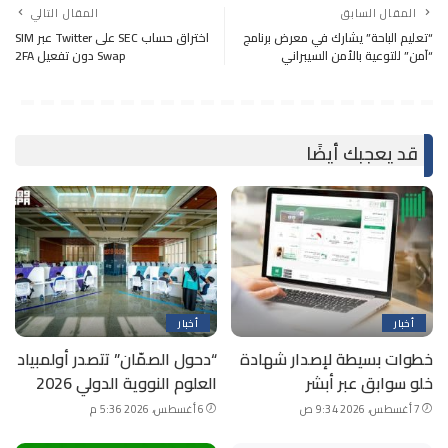
المقال السابق
المقال التالي
“تعليم الباحة” يشارك في معرض برنامج
اختراق حساب SEC على Twitter عبر SIM
“آمن” للتوعية بالأمن السيبراني
Swap دون تفعيل 2FA
قد يعجبك أيضًا
أخبار
أخبار
خطوات بسيطة لإصدار شهادة
“دحول الصمّان” تتصدر أولمبياد
خلو سوابق عبر أبشر
العلوم النووية الدولي 2026
7 أغسطس، 2026 9:34 ص
6 أغسطس، 2026 5:36 م