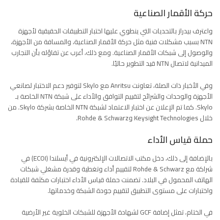
حركة الأقمار الصناعية
واعترف بيدراز بالتحديات التي ينطوي عليها اختبار التطبيقات الحقيقية لأجهزة
NTN بسبب مشكلات فنية مثل حركة الأقمار الصناعية، والمسافة من الأجهزة،
والوصول إلى شبكات الأقمار الصناعية. ومع ذلك، أعرب عن تفاؤله بأن التجارب
الميدانية لاتصال NTN قيد التطوير حاليًا.
وفي الأخبار ذات الصلة، تعاونت Anritsu مع Skylo لتوفير دعم الاختبار لصانعي
الأجهزة والوحدات والشرائح لتقييم التوافق والأداء على شبكة NTN الخاصة بـ
Skylo. كما تم الإعلان عن اختبار الاعتماد لشبكة NTN الخاصة بشركة Skylo. من
خلال Keysight Technologies وRohde & Schwarz.
حملة قياس الأداء
بالإضافة إلى ذلك، دخل مكتب الاتصالات الإلكترونية في أيسلندا (ECOI) في
شراكة مع Rohde & Schwarz لتقييم أداء وتغطية وقدرة مشغلي شبكات
الهاتف المحمول في البلاد. تضمنت حملة قياس الأداء اختبارات مكثفة للقيادة
واختبارات على مستوى التطبيق لتقييم جودة الشبكة وخدماتها.
في الختام، تمثل إضافة GCF لشهادة الأجهزة للشبكات الخلوية غير الأرضية