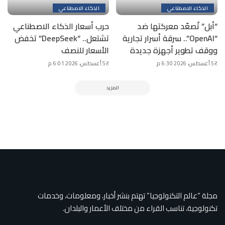
الذكاء الاصطناعي
الذكاء الاصطناعي
“أبل” تُصعّد معركتها ضد
حرب أسعار الذكاء الاصطناعي
“OpenAI”.. سرقة أسرار تجارية
تشتعل.. “DeepSeek” تخفض
ووقف تطوير أجهزة جديدة
الأسعار للنصف
5 أغسطس، 2026 6:30 م
5 أغسطس، 2026 6:01 م
المزيد
مجلة “عالم التكنولوجيا” تهتم بنشر أخبار، ومعلومات، وخدمات
تكنولوجية، تناسب القراء من مختلف الأعمار والبلدان.