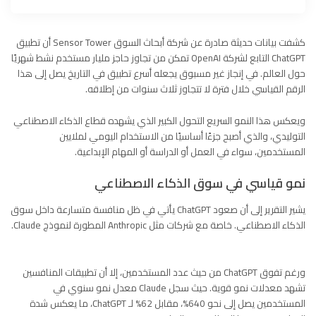
كشفت بيانات حديثة صادرة عن شركة أبحاث السوق Sensor Tower أن تطبيق
ChatGPT التابع لشركة OpenAI تمكن من تجاوز حاجز مليار مستخدم نشط شهريًا
حول العالم. في إنجاز غير مسبوق يجعله أسرع تطبيق في التاريخ يصل إلى هذا
الرقم القياسي خلال فترة لا تتجاوز ثلاث سنوات من إطلاقه.
ويعكس هذا النمو السريع التحول الكبير الذي يشهده قطاع الذكاء الاصطناعي
التوليدي، والذي أصبح جزءًا أساسيًا من الاستخدام اليومي لملايين
المستخدمين، سواء في العمل أو الدراسة أو المهام الإبداعية.
نمو قياسي في سوق الذكاء الاصطناعي
يشير التقرير إلى أن صعود ChatGPT يأتي في ظل منافسة متسارعة داخل سوق
الذكاء الاصطناعي. خاصة مع شركات مثل Anthropic المطورة لنموذج Claude.
ورغم تفوق ChatGPT من حيث عدد المستخدمين، إلا أن تطبيقات المنافسين
تشهد معدلات نمو قوية. حيث سجل Claude معدل نمو سنوي في
المستخدمين يصل إلى نحو 640%، مقابل 62% لـ ChatGPT، ما يعكس شدة