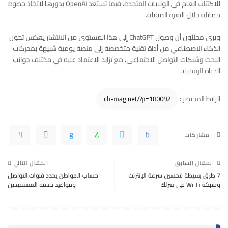
للاكتتاب العام في الولايات المتحدة، فيما تستعد OpenAI بدورها لاتخاذ خطوة
مماثلة خلال الفترة المقبلة.
ويرى محللون أن وصول ChatGPT إلى هذا المستوى من الانتشار يعكس تحول
الذكاء الاصطناعي من أداة تقنية متخصصة إلى منصة يومية شبيهة بمحركات
البحث وشبكات التواصل الاجتماعي، مع تزايد الاعتماد عليه في مختلف جوانب
الحياة الرقمية.
الرابط المختصر :
مشاركات
المقال السابق
المقال التالي
7 طرق بسيطة لتحسين سرعة الإنترنت
حساب المواطن يحدد قنوات التواصل
وشبكة Wi-Fi في منزلك
ومواعيد خدمة المستفيدين