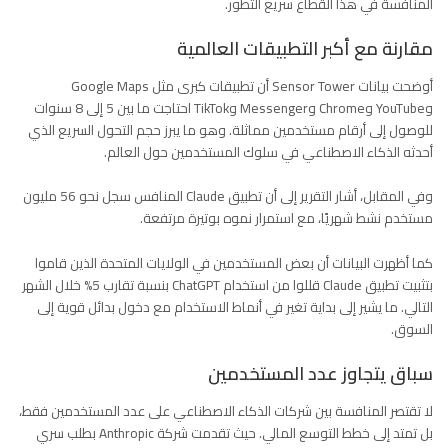
المنافسة في هذا القطاع سريع التطور.
مقارنة مع أكبر التطبيقات العالمية
أوضحت بيانات Sensor Tower أن تطبيقات كبرى مثل Google Maps
وYouTube وChrome وMessenger وTikTok احتاجت ما بين 5 إلى 8 سنوات
للوصول إلى أرقام مستخدمين مماثلة. وهو ما يبرز حجم التحول السريع الذي
أحدثه الذكاء الاصطناعي في سلوك المستخدمين حول العالم.
وفي المقابل، أشار التقرير إلى أن تطبيق Claude المنافس سجل نحو 56 مليون
مستخدم نشط شهريًا، مع استمرار نموه بوتيرة مرتفعة.
كما أظهرت البيانات أن بعض المستخدمين في الولايات المتحدة الذين قاموا
بتثبيت تطبيق Claude قللوا من استخدام ChatGPT بنسبة تقارب 5% خلال الشهر
التالي. ما يشير إلى بداية تغير في أنماط الاستخدام مع دخول بدائل قوية إلى
السوق.
سباق يتجاوز عدد المستخدمين
لا تقتصر المنافسة بين شركات الذكاء الاصطناعي على عدد المستخدمين فقط،
بل تمتد إلى خطط التوسع المالي. حيث تقدمت شركة Anthropic بطلب سري