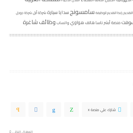
سامسونج
سيارة
سدايا
شركة أبل
شركة جوجل
التقديم
رابط التقديم للوظيفة
وظائف شاغرة
سوفت
هواوي
منصة أبشر
ناسا
هاتف
واتساب
شارك علي منصة x
المقال التالي