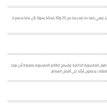
تُستخدم في تصنيع مقاعد الطائرات (مواد غير قابلة للاشتعال). وهي تنقذ ما يقدر بما بين 20 و30 شخصًا سنويًا، لأن مقاعدهم لا
ى طول المقصورة الداخلية. ويُسمح لطاقم المقصورة بمعرفة أين توجد
مثلثات يحصلون أيضًا على أفضل المناظر.