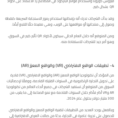
فيروس كورونا واستخدام قوائم الباركود في المطاعم زد الاعتماد على أكواد
QR بشكل كبير.
وقد بدأت الشركات تدرك أنه بإمكانها استخدام رموز الاستجابة السريعة كنقطة
وصول إلى منتجاتها أو مواقعها على الويب، وهي مفيدة حقًا للتتبع أيضًا.
ومن المتوقع أنه خلال العام الحالي سيكون لأكواد QR تأثير كبير في السوق،
وهو أمر جيد للشركات للاستفادة منه.
4- تطبيقات الواقع الافتراضي (VR) والواقع المعزز (AR)
من المؤكد أن تكنولوجيا الواقع المعزز (AR) والواقع الافتراضي (VR) قادرة
على تحويل التجارة الإلكترونية في السنوات القليلة القادمة، ووفقًا لإحصائيات
السوق من المتوقع أن تستفيد الشركات في جميع أنحاء العالم من تكنولوجيا
AR وVR أكثر فأكثر خلال السنوات القادمة مع نمو الصناعة إلى ما يقرب من
300 مليار دولار بحلول عام 2024.
وبالفعل يوجد العديد من التطبيقات لتقنية الواقع المعزز والواقع الافتراضي
للحصول على تجربة غامرة في التجارة، بدءًا من صالات العرض الافتراضية إلى