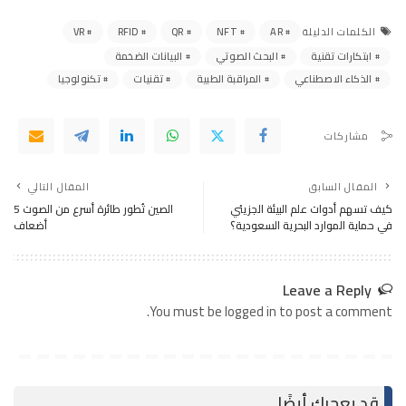
VR
RFID
QR
NFT
AR
الكلمات الدليلة
ابتكارات تقنية
البحث الصوتي
البيانات الضخمة
الذكاء الاصطناعي
المراقبة الطبية
تقنيات
تكنولوجيا
مشاركات
المقال السابق
المقال التالي
كيف تسهم أدوات علم البيئة الجزيئي
الصين تُطور طائرة أسرع من الصوت 5
في حماية الموارد البحرية السعودية؟
أضعاف
Leave a Reply
You must be logged in to post a comment.
قد يعجبك أيضًا