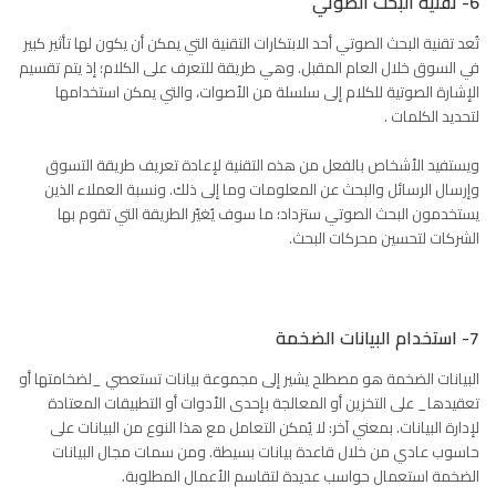
6- تقنية البحث الصوتي
تُعد تقنية البحث الصوتي أحد الابتكارات التقنية التي يمكن أن يكون لها تأثير كبير
في السوق خلال العام المقبل. وهي طريقة للتعرف على الكلام؛ إذ يتم تقسيم
الإشارة الصوتية للكلام إلى سلسلة من الأصوات، والتي يمكن استخدامها
لتحديد الكلمات .
ويستفيد الأشخاص بالفعل من هذه التقنية لإعادة تعريف طريقة التسوق
وإرسال الرسائل والبحث عن المعلومات وما إلى ذلك. ونسبة العملاء الذين
يستخدمون البحث الصوتي ستزداد؛ ما سوف يُغيّر الطريقة التي تقوم بها
الشركات لتحسين محركات البحث.
7- استخدام البيانات الضخمة
البيانات الضخمة هو مصطلح يشير إلى مجموعة بيانات تستعصي _لضخامتها أو
تعقيدها_ على التخزين أو المعالجة بإحدى الأدوات أو التطبيقات المعتادة
لإدارة البيانات. بمعني آخر: لا يُمكن التعامل مع هذا النوع من البيانات على
حاسوب عادي من خلال قاعدة بيانات بسيطة. ومن سمات مجال البيانات
الضخمة استعمال حواسب عديدة لتقاسم الأعمال المطلوبة.