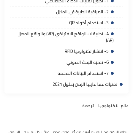
1- تطوير تقنيات الذكاء الاصطناعي
2- المراقبة الطبية في المنزل
3- استخدام أكواد QR
4- تطبيقات الواقع الافتراضي (VR) والواقع المعزز
(AR)
5- انتشار تكنولوجيا RFID
6- تقنية البحث الصوتي
7- استخدام البيانات الضخمة
تقنيات عفا عليها الزمن بحلول 2021
عالم التكنولوجيا ترجمة
تتطور التكنولوجيا بوتيرة أسرع من أي وقت مضى، ويؤثر كل تغيير في السوق