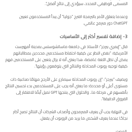
المسمى الوظيفي المحدد، سيؤدي إلى نتائج أفضل”.
وعندما يتعلق الأمر بالبرمجة اقترح “جوليا” أن يبدأ المستخدمون تعيين
ChatGPT دور مبرمج عالمي.
3- إضافة تفسير أكثر إلى الأساسيات
قال “إيمري بيرجر”؛ الأستاذ في جامعة ماساتشوستس بمدينة أمهيرست
الأمريكية: “بغض النظر عن كيفية احتفاظ مستخدمين محددين بمطالباتهم
يمكن أن تظل اللغة غامضة، هذا يعني أنه لا يزال يتعين على المستخدمين فهم
كيفية توجيه روبوت المحادثة والنتائج التي يتوقعون رؤيتها”.
ويضيف “بيرجر”: “إن روبوت المحادثة سيصارع على الأرجح مهامًا صناعية ذات
مستوى أعلى أو محددة؛ ما يعني أنه يجب على المستخدمين بدء تحسين النتائج
بأنفسهم في مرحلة ما.. والحلول التي ينتجها GPT تميل أيضًا للافتقار إلى
الفروق الدقيقة”.
في النهاية يجب أن يعرف المبرمجون وأصحاب الشركات أن النتائج تصبح أكثر
نجاحًا عندما يعرف الشخص ما يريد من الروبوت أن يفعل.
المصدر