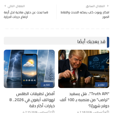
المقال السابق
المقال التالي
ابتكار روبوت كلب يمكنه التحدث والتقاط
ناسا تبحث عن حلول مناخية لحل أزمة
الصور
ارتفاع درجات الحرارة
قد يعجبك أيضًا
تقارير
تقارير
“Truth API”.. هل يسفيد
أفضل تطبيقات الطقس
“ترامب” من منصبه بـ 100 ألف
لهواتف آيفون في 2026.. 8
دولار شهريًا؟
خيارات أكثر دقة
4 أغسطس، 2026 7:18 م
2 أغسطس، 2026 7:15 م