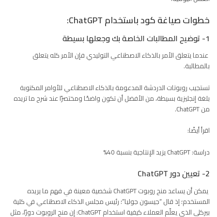
خطوات صياغة كود باستخدام ChatGPT:
1- توضيح المطالبات الخاصة بك وجعلها بسيطة
عندما يتعلق الأمر بالذكاء الاصطناعي التوليدي فإن الأمر كله يتعلق
بالمطالبة.
تستجيب روبوتات الدردشة المدعومة بالذكاء الاصطناعي للأوامر المكتوبة
بلغة إنجليزية بسيطة، من الأفضل أن تكون واضحًا ومختصرًا عند شرح ما تريده
من ChatGPT.
اقرأ أيضًا:
دراسة: ChatGPT يزيد الإنتاجية بنسبة 40%
2- تعيين دور ChatGPT
يمكن أن يساعد منح روبوت ChatGPT شخصية معينة في فهم ما يريده
المستخدم؛ إذ قال “جيسون جوليا”؛ رئيس مجلس الذكاء الاصطناعي في كلية
بيركلي الذي يعلّم العملاء كيفية استخدام ChatGPT: إن منح الروبوت دورًا، مثل