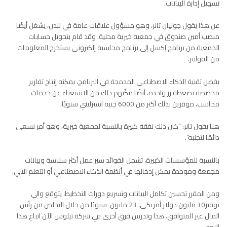
تسهيل إدارة البيانات.
عن هذا يقول جوليان تانر، وهو مسؤول علاقات عامة في لندن، يشغل أيضًا
منصب أمين صندوق في جمعية خيرية محلية. وقد قام بتحويل حسابات
الجمعية من برنامج إكسل إلى برنامج محاسبة إلكتروني يستخرج المعلومات
من الفواتير.
بفضل تقنية الذكاء الاصطناعي المدمجة في البرنامج، يمكنه إنتاج تقارير
مخصصة بضغطة زر واحدة،
أيضًا مكّنهم ذلك من الاستغناء عن خدمات
محاسب، موفرين بذلك أكثر من
6000
جنيه استرليني سنويًا.
هنا يقول تانر: “كان ذلك نفقة كبيرة بالنسبة لجمعية خيرية، وهو أمر نسعى
دائمًا لتجنبه”.
بالنسبة للمؤسسات الكبيرة، تشمل الفوائد سير عمل أكثر سلاسة وبيانات
مجمعة وموحدة يمكن إدخالها في أنظمة الذكاء الاصطناعي أو التعلم الآلي.
ومن المقرر تحسين تكامل البيانات وتسريع دورات التخطيط، يتوقع والي
توفير
30
مليون دولار أمريكي،
23
مليون سنويًا من خلال التخلص من رأس
المال غير المتوافق. هذا وتدرس فرق أخرى في شركة
تيلوس
الآن اتباع هذا