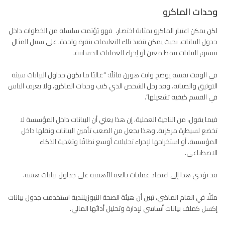
وحدات الماكرو
لكن يمكن اعتبار الماكرو بمثابة اختصار، فهو
يُؤتمت
سلسلة من الخطوات داخل
جدول
البيانات، بحيث يمكن تنفيذ تلك التعليمات بنقرة واحدة. على سبيل المثال
تنسيق البيانات بنمط معين أو إجراء العمليات الحسابية.
في الوقت نفسه يوضح وايت هورن قائلًا: “غالبًا ما تكون جداول البيانات سيئة
التوثيق والصيانة. وقد رحل الشخص الذي كتب وحدات الماكرو، ولا يعرف الناس
في القسم كيفية تشغيلها”.
فيما يقول، من الناحية العملية، إن هذا يعني أن البيانات داخل المؤسسة لا
تخضع لسيطرة مركزية. وهذا يجعل من الصعب تأمين البيانات ونقلها داخل
المؤسسة، أو استخراجها لإجراء تحليلات أوسع نطاقًا وتغذية
الذكاء
الاصطناعي
.
قد يؤدي هذا إلى اعتماد عمليات بالغة الأهمية على جداول بيانات هشة.
مثلًا في العام الماضي، تبين أن هيئة الصحة النيوزيلندية استخدمت جدول بيانات
إكسل كملف بيانات أساسي لإدارة وتحليل أدائها المالي.