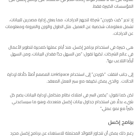
المؤسسات الكبيرة فقط.
إذ تدير “كيت
كوردن”
شركة لتجهيز الدراجات.
مما يعني إدارة مصدرين للبيانات،
تشمل معلومات شخصية عن العميل. مثل الطول والوزن والمرونة ومعلومات
عن الدراجات.
هي خبيرة في استخدام برنامج إكسل، منذ أيام عملها كمديرة لتطوير الأعمال
في عالم الشركات. لكنها تقول: “من السهل جدًا فقدان البيانات، ومن السهل
أيضًا التلاعب بها”.
إلى جانب انتقلت “
كوردن”
إلى استخدام
LinkSpace
، المصمم أصلاً كأداة لإدارة
الحالات. والذي يمكن تكييفه مع سير العمل المعقد.
لكن كما تقول: “يكمن السر في امتلاك نظام متكامل لإدارة البيانات يضم كل
شيء، بدلًا من استخدام جداول بيانات إكسل متعددة، وهو ما سيساعدني
كثيراً مع نمو عملي.”
برنامج إكسل
رغم ذلك يمكن أن تتجاوز الفوائد المحتملة للاستغناء عن برنامج إكسل مجرد