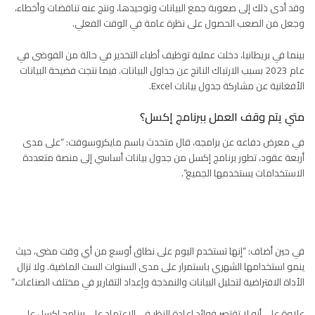
وقد أدى ذلك إلى صعوبة جمع البيانات وتوحيدها، ونتج عنه تناقضات وأخطاء،
وجعل من الصعب الحصول على نظرة عامة في الوقت الفعلي.
بينما في بريطانيا، دخلت عملية توظيف أطباء التخدير في حالة من الفوضى في
عام
2023
بسبب الارتباك الناتج عن جداول البيانات. فيما نتجت فضيحة البيانات
الأفغانية عن مشاركة جدول بيانات
Excel
.
متي يتم وقف العمل ببرنامج إكسل؟
في معرض دفاعه عن برامجه، قال متحدث باسم مايكروسوفت: “على مدى
أربعة عقود، تطور برنامج إكسل من جدول بيانات أساسي إلى منصة متعددة
الاستخدامات يستخدمها الجميع”.
في حين أضاف: “إنها تستخدم اليوم على نطاق أوسع من أي وقت مضى، حيث
ينمو استخدامها الشهري باستمرار على مدى السنوات الست الماضية. ولا تزال
الأداة الافتراضية لتحليل البيانات والنمذجة وإعداد التقارير في مختلف الصناعات.”
علاوة على أنه لا تقتصر فوائد إعادة النظر في الاعتماد على برنامج إكسل على