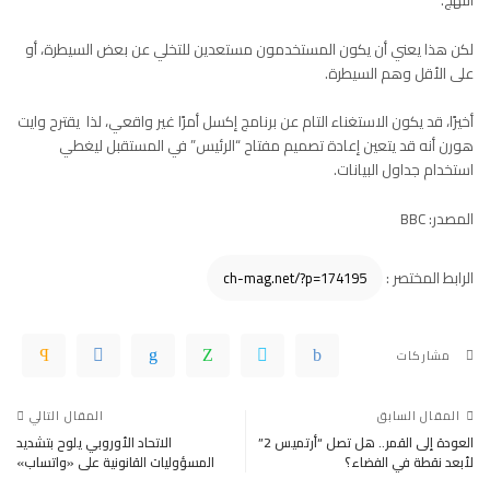
النهج.
لكن هذا يعني أن يكون المستخدمون مستعدين للتخلي عن بعض السيطرة، أو
على الأقل وهم السيطرة.
أخيرًا، قد يكون الاستغناء التام عن برنامج إكسل أمرًا غير واقعي، لذا يقترح وايت
هورن أنه قد يتعين إعادة تصميم مفتاح “الرئيس” في المستقبل ليغطي
استخدام جداول البيانات.
المصدر: BBC
الرابط المختصر :
مشاركات
المقال السابق
المقال التالي
العودة إلى القمر.. هل تصل “أرتميس 2”
الاتحاد الأوروبي يلوح بتشديد
لأبعد نقطة في الفضاء؟
المسؤوليات القانونية على «واتساب»