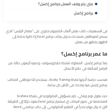
متي يتم وقف العمل ببرنامج إكسل؟
برنامج إكسل
في التسعينيات، كانت بعض ألعاب الكمبيوتر تحتوي على “مفتاح الرئيس” الذي
يسمح للموظفين باستدعاء جدول بيانات برنامج
Excel
إذا كانوا بحاجة إلى
الظهور بمظهر
من
يعمل
.
ما عمر برنامج إكسل؟
يعدّ برنامج إكسل، المملوك لشركة مايكروسوفت، وعمره أربعون عامًا، من
البرامج الشائعة في عالم الأعمال.
فبحسب دراسة أجرتها شركة
Training
Acuity
، يستخدم ثلثا موظفي
المكاتب
برنامج إكسل مرة واحدة على الأقل كل ساعة.
حيث يقول توم
ويلكي
. كبير مسؤولي التكنولوجيا في شركة
Grafana
المتخصصة في تصور البيانات. إن استمرار برنامج
Excel
يعود جزئيًا إلى الطريقة
التي لا يزال بهام تجذراً في التعليم التكنولوجي. إلى جانب برنامجي
Word