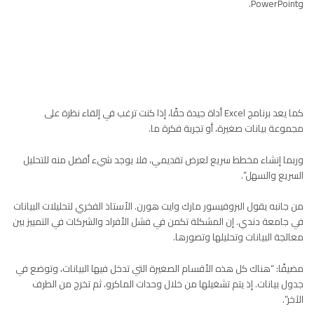
و
PowerPoint
.
كما يعد برنامج
Excel
أداة جيدة حقًا، إذا كنت ترغب في إلقاء نظرة على
مجموعة بيانات صغيرة، أو تجربة فكرة ما.
وربما إنشاء مخطط سريع لعرض تقديمي، فلا يوجد شيء أفضل منه للتحليل
السريع والسهل”.
من جانبه يقول البروفيسور مارك وايت هورن. الأستاذ الفخري لتحليلات البيانات
في جامعة
دندي
. إن المشكلة تكمن في فشل الأفراد والشركات في التمييز بين
معالجة البيانات وتحليلها وتصورها.
مضيفًا: “هناك كل هذه الأقسام الصغيرة التي تدخل فيها البيانات، وتوضع في
جدول بيانات. إذ يتم تشغيلها
من
خلال
وحدات الماكرو، ثم تخرج من الطرف
الآخر”.