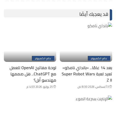
قد يعجبك أيضًا
عالم الكمبيوتر
عالم الكمبيوتر
بعد 14 عامًا.. «بانداي نامكو»
لوحة مفاتيح OpenAI للعمل
تعيد لعبة Super Robot Wars
مع ChatGPT.. هل صممها
Z II
مهندسو أبل؟
3 أغسطس، 2026 8:30 ص
25 يوليو، 2026 4:03 م