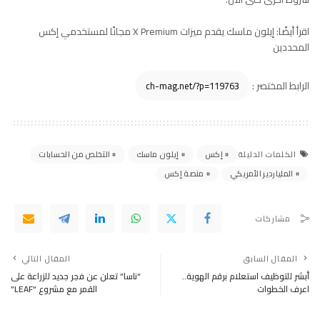
اقرأ أيضًا:
إيلون ماسك يقدم ميزات X Premium مجانًا لمستخدمي إكس
المحددين
الرابط المختصر :
إكس
إيلون ماسك
التخلص من الحسابات
الكلمات الدليلة
الملياردير الأمريكي
منصة إكس
مشاركات
المقال السابق
المقال التالي
أبشر للتوظيف استعلام برقم الهوية..
“ناسا” تعلن عن فجر جديد للزراعة على
اعرف الخطوات
القمر مع مشروع “LEAF”