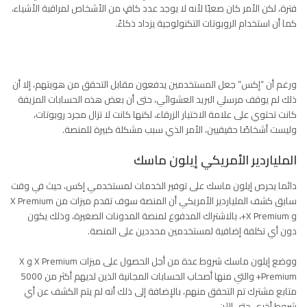
فترة، لكن الأمر كان صعبًا لأنه لا يوجد عدد كافٍ من الأشخاص لمراقبة الأشياء،
كما أن استخدام الروبوتات التكنولوجية يزداد ذكاءً.
ورغم أن “إكس” جعل المستخدمين يدفعون مقابل التحقق من هويتهم، إلا أن
ذلك لم يوقف مرسلي البريد العشوائي، حتى أن بعض هذه الحسابات المزيفة
كانت تحتوي على علامة الاختيار الزرقاء، لكنها كانت لا تزال مجرد روبوتات،
وليست أشخاصًا حقيقيين، الأمر الذي سبب مشكلة كبيرة للمنصة.
الملياردير الأمريكي إيلون ماسك
دائما يحرص إيلون ماسك على توفير الخدمات لمستخدمي إكس، حيث في وقت
سابق كشف الملياردير الأمريكي أن المنصة سوف تقدم ميزات من X Premium
و X Premium+، بالاشتراك المدفوع لمنصة المدونات الصغيرة، وذلك يكون
دون أي تكلفة إضافية لمستخدمين محددين على المنصة.
ووضع
إيلون ماسك
شروط عدة من أجل الحصول على ميزات X Premium و X
Premium+ والتي منها أصحاب الحسابات المجانية الذين لديهم أكثر من 5000
متابع مشترك تم التحقق منهم، بالإضافة إلى ذلك أنه لم يتم الكشف عن أي
شروط أخرى حتى الآن.