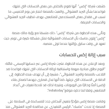
كشفت شركة “إكس” أنها تقوم بالتخلص من بعض الحسابات التي تنتهك
قواعدها بشأن البريد العشوائي والعبث بالمنصة اعتبار من يوم الخميس، ما
تسبب في فقدان بعض المستخدمين للمتابعين، بهدف تنظيف البريد العشوائي
والحسابات المزيفة.
وتأتي هذه الخطوة من شركة “إكس”،
ذلك متسقا مع رؤية مالك منصة
“إكس” إيلون ماسك بأن الحسابات العشوائية تمثل مشكلة كبيرة في تويتر، حيث
تعهد في وقت سابق بإزالتها عندما تولى منصبه.
سبب إزالة إكس للحسابات
وبعد الإعلان عن هذه الخطوة، نشرت شركة
إكس
عبر حسابها الرسمي، قائلة:
“اليوم نطلق مبادرة مهمة واستباقية لإزالة الحسابات التي تنتهك قواعدنا ضد
التلاعب بالمنصة والبريد العشوائي”، مشيرة إلى أن تهدف هذه الخطوة إلى
الدقة في الحسابات التي نزيلها، كما أنها تبذل قصارى جهدها لضمان بقاء
(إكس) آمنًا وخاليًا من الروبوتات، ونتيجة لذلك قد تلاحظ تغيرات في أعداد
المتابعين وفقا لما ذكره موقع”
indiatoday
“.
وقامت منصة إكس مؤخرًا بتعيين أشخاص جدد للمساعدة في السلامة على
المنصة؛ إذ تحدث “ماسك”، الرئيس التنفيذي، عن مكافحة البريد العشوائي منذ