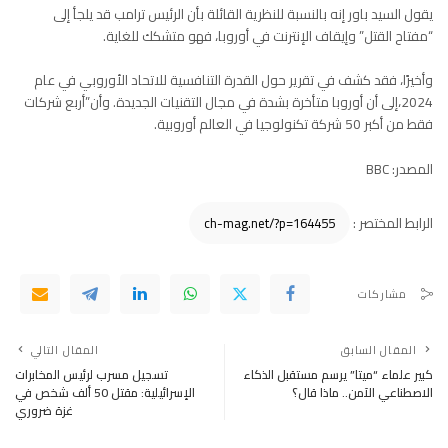
يقول السيد باور إنه بالنسبة للنظرية القائلة بأن الرئيس ترامب قد يلجأ إلى
“مفتاح القتل” وإيقاف الإنترنت في أوروبا، فهو متشكك للغاية.
وأخيرًا، فقد كشف في تقرير حول القدرة التنافسية للاتحاد الأوروبي في عام
2024،إلى أن أوروبا متأخرة بشدة في مجال التقنيات الجديدة. وأن”أربع شركات
فقط من أكبر 50 شركة تكنولوجيا في العالم أوروبية.
المصدر: BBC
الرابط المختصر :
مشاركات
المقال السابق
المقال التالي
كبير علماء “ميتا” يرسم مستقبل الذكاء
تسجيل مسرب لرئيس المخابرات
الاصطناعي الآمن.. ماذا قال؟
الإسرائيلية: مقتل 50 ألف شخص في
غزة ضروري