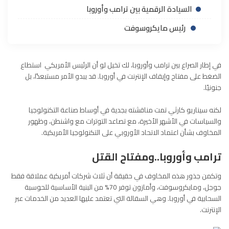
السيادة الرقمية بين ترامب وأوروبا
رئيس مايكروسوفت
في إطار الصراع بين ترامب وأوروبا، لك تخيل لو أن الرئيس الأمريكي استطاع
الضغط على مفتاح وإيقاف الإنترنت في أوروبا. قد يبدو الأمر مستبعدًا، بل
جنونيًا.
لكنه سيناريو كارثي تمت مناقشته بجدية في أوساط صناعة التكنولوجيا
والسياسات في الأشهر الأخيرة، مع تصاعد التوترات مع واشنطن، وظهور
المخاوف بشأن اعتماد الاتحاد الأوروبي على التكنولوجيا الأمريكية.
ترامب وأوروبا..ومفتاح القتل
وتكمن جذور هذه المخاوف في حقيقة أن ثلاث شركات أمريكية عملاقة فقط
جوجل
، و
مايكروسوفت
، و
أمازون
توفر 70% من البنية الأساسية للحوسبة
السحابية في أوروبا. وهي السقالة التي تعتمد عليها العديد من الخدمات عبر
الإنترنت.