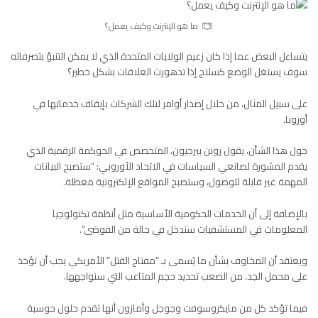
ما هو الإنترنت وكيف يعمل؟
يتساءل البعض عما إذا كان زعيم الولايات المتحدة الذي لا يمكن التنبؤ بتصرفاته
سوف يستغل الوضع كسلاح إذا تدهورت العلاقات بشكل خطير؟
على سبيل المثال، من خلال إصدار أوامر لتلك الشركات بإيقاف خدماتها في
أوروبا.
حول هذا الشأن، يقول روبن بيرجيون، المتخصص في الحوكمة الرقمية الذي
يقدم المشورة لصانعي السياسات في الاتحاد الأوروبي: “ستصبح البيانات
المهمة غير قابلة للوصول، وستصبح المواقع الإلكترونية معطلة.
بالإضافة إلى أن الخدمات الحكومية الأساسية مثل أنظمة تكنولوجيا
المعلومات في المستشفيات ستدخل في حالة من الفوضى”.
ويعتقد أن المخاوف بشأن ما يُسمى بـ “مفتاح القتل” الأمريكي يجب أن تؤخذ
على محمل الجد. من الصعب تحديد حجم المتاعب التي سنواجهها.
فيما تؤكد كل من مايكروسوفت وجوجل وأمازون أنها تقدم حلول حوسبة