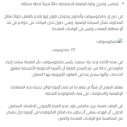
لينكس. وتجري وزارة الرقمنة الدنماركية حاليًا تجربةً لخطة مماثلة.
في حين إن مايكروسوفت وأمازون وجوجل تقول إنها تقدم بالفعل حلولاً تعالج
المخاوف بشأن السيادة الرقمية. وهي حلول تخزن البيانات على خوادم في بلد
أو منطقة العملاء، وليس في الولايات المتحدة.
مايكروسوفت
في هذه الأثناء، وعد براد سميث. رئيس مايكروسوفت. بأن الشركة ستتخذ إجراء
قانونيا في حالة من غير المرجح للغاية أن تأمرها الحكومة الأمريكية بتعليق
الخدمات. وأنها ستدرج بندا في العقود الأوروبية بهذا المعنى.
يعتقد البعض أن شيئًا لن يتغير ما لم تصدر أوروبا لوائح جديدة تجبر المنظمات
الإقليمية والحكومات على شراء التكنولوجيا المحلية.
في الوقت نفسه، يرى ماتياس باور. مدير المركز الأوروبي للاقتصاد السياسي
الدولي. أن الهدف ينبغي أن يكون بناء قطاع التكنولوجيا في أوروبا حتى يتمكن
من المنافسة مع الولايات المتحدة والصين.