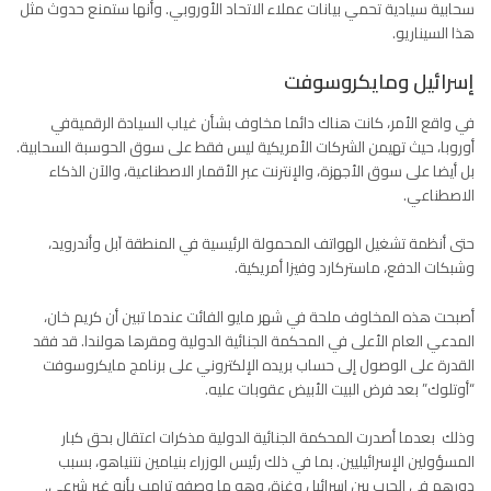
سحابية سيادية تحمي بيانات عملاء الاتحاد الأوروبي. وأنها ستمنع حدوث مثل
هذا السيناريو.
إسرائيل ومايكروسوفت
في واقع الأمر، كانت هناك دائما مخاوف بشأن غياب السيادة الرقميةفي
أوروبا، حيث تهيمن الشركات الأمريكية ليس فقط على سوق الحوسبة السحابية.
بل أيضا على سوق الأجهزة، والإنترنت عبر
الأقمار الاصطناعية
، والآن الذكاء
الاصطناعي.
حتى أنظمة تشغيل الهواتف المحمولة الرئيسية في المنطقة آبل وأندرويد،
وشبكات الدفع، ماستركارد وفيزا أمريكية.
أصبحت هذه المخاوف ملحة في شهر مايو الفائت عندما تبين أن كريم خان،
المدعي العام الأعلى في المحكمة الجنائية الدولية ومقرها هولندا. قد فقد
القدرة على الوصول إلى حساب بريده الإلكتروني على برنامج مايكروسوفت
“أوتلوك” بعد فرض البيت الأبيض عقوبات عليه.
وذلك بعدما أصدرت المحكمة الجنائية الدولية مذكرات اعتقال بحق كبار
المسؤولين الإسرائيليين. بما في ذلك رئيس الوزراء بنيامين نتنياهو، بسبب
دورهم في الحرب بين إسرائيل وغزة، وهو ما وصفه ترامب بأنه غير شرعي.