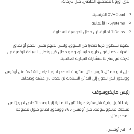
لدى أوروبا مقدميها الخاصين، مثل شركات:
OVHCloud الفرنسية.
T-Systems الألمانية.
Delos الألمانية، في مجال ا
لحوسبة السحابية
.
لكنهم يشكلون جزءًا صغيرًا من السوق، وليس لديهم نفس الحجم أو نطاق
القدرات، كما يقول داريو مايستو، وهو محلل كبير يغطي السيادة الرقمية في
شركة فورستر للاستشارات التجارية العالمية.
على نحو مماثل، تتوفر بدائل مفتوحة المصدر لحزم البرامج الشائعة مثل
أوفيس
وويندوز، لكن لتحول إلى البدائل السيادية لن يحدث بين عشية وضحاها.
رئيس مايكروسوفت
بينما تقول ولاية شليسفيغ هولشتاين الألمانية إنها بصدد التخلص تدريجيًا من
منتجات مايكروسوفت. مثل أوفيس 365 و
ويندوز،
لصالح حلول مفتوحة
المصدر مثل:
ليبر أوفيس.