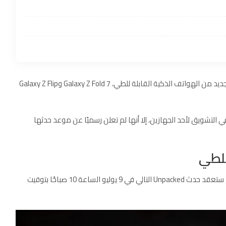
تتجه الأنظار نحو شركة سامسونج التي تستعد لإطلاق جيلها الجديد من الهواتف الذكية القابلة للطي، Galaxy Z Fold 7 وGalaxy Z Flip
 التشويق لأحد الجهازين، إلا أنها لم تعلن رسميًا عن موعد حدثها
للطي
ستعقد حدث Unpacked التالي في 9 يوليو الساعة 10 صباحًا بتوقيت