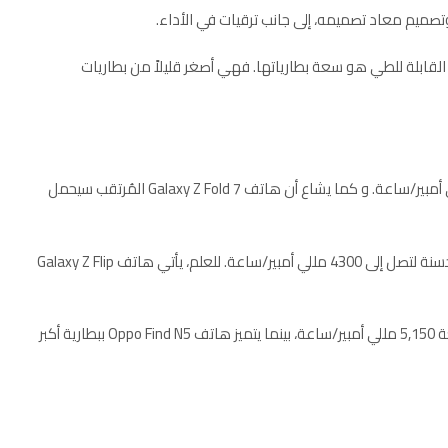
قابلة للطي هو سعة بطارياتها. فهي أصغر قليلاً من بطاريات
ويحتوي هاتف Galaxy Z Fold 6 على بطارية بسعة 4400 مللي أمبير/ساعة. و كما يشاع أن هاتف Galaxy Z Fold 7 المُرتقب سيحمل
ومن المتوقع أن يحصل هاتف Galaxy Z Flip 7 على بطارية محسنة لتصل إلى 4300 مللي أمبير/ساعة. للعلم، يأتي هاتف Galaxy Z Flip
بالمقارنة، يتميز هاتف Honor Magic V3 ببطارية أكبر بكثير بسعة 5,150 مللي أمبير/ساعة، بينما يتميز هاتف Oppo Find N5 ببطارية أكبر