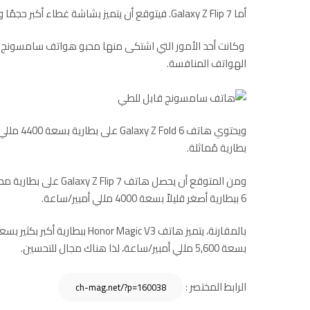
أما Galaxy Z Flip 7. فيتوقع أن يتميز بشاشة غطاء أكبر حجمًا وتصميم معاد تصميمه، إلى جانب ترقيات في الأداء.
وكانت أحد الأمور التي اشتكى منها محبو هواتف سامسونج ال
الهواتف المنافسة.
بطارية مُماثلة.
6 ببطارية أصغر قليلاً بسعة 4000 مللي أمبير/ساعة.
بسعة 5,600 مللي أمبير/ساعة، لذا هناك مجال للتحسين.
الرابط المختصر :