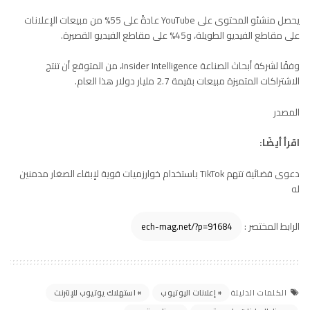
يحصل منشئو المحتوى على YouTube عادةً على 55% من مبيعات الإعلانات
على مقاطع الفيديو الطويلة، و45% على مقاطع الفيديو القصيرة.
وفقًا لشركة أبحاث الصناعة Insider Intelligence، من المتوقع أن تنتج
الاشتراكات المتميزة مبيعات بقيمة 2.7 مليار دولار هذا العام.
المصدر
اقرأ أيضًا:
دعوى قضائية تتهم TikTok باستخدام خوارزميات قوية لإبقاء الصغار مدمنين
له
الرابط المختصر :
إعلانات اليوتيوب
استهلاك يوتيوب للإنترنت
الكلمات الدليلة