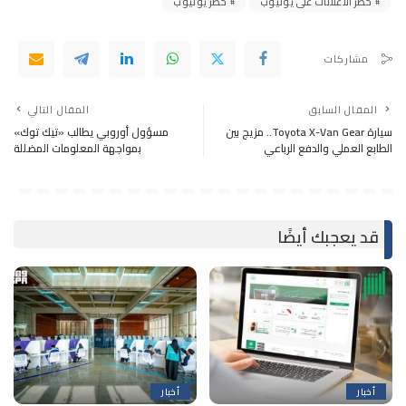
حظر الاعلانات على يوتيوب
حظر يوتيوب
مشاركات
المقال السابق
المقال التالي
سيارة Toyota X-Van Gear.. مزيج بين
مسؤول أوروبي يطالب «تيك توك»
الطابع العملي والدفع الرباعي
بمواجهة المعلومات المضللة
قد يعجبك أيضًا
أخبار
أخبار