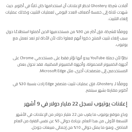
أفادت شركة Ghostery لحظر الإعلانات أن استخدامها كان ثابتًا في أكتوبر. حيث
شهدت ثلاثة إلى خمسة أضعاف العدد اليومي لعمليات التثبيت وكذلك عمليات
إلغاء التثبيت.
ووفقًا للشركة، فإن أكثر من 90% من مستخدميها الذين أكملوا استطلاعًا حول
سبب إلغاء تثبيت المنتج ذكروا أنهم فعلوا ذلك لأن الأداة لم تعد تعمل مع
يوتيوب.
نظرًا لأن حملة YouTube يبدو أنها تؤثر فقط على مستخدمي Chrome على
أجهزة الكمبيوتر المحمولة، وأجهزة الكمبيوتر المكتبية، فقد تحول بعض
المستخدمين إلى متصفحات أخرى، مثل Microsoft Edge.
ووفقًا لـ Ghostery، فإن عمليات تثبيت متصفح Edge زادت بنسبة 30% في
أكتوبر مقارنة بشهر سبتمبر.
إعلانات يوتيوب تسجل 22 مليار دولار في 9 أشهر
وباع موقع يوتيوب ما يقرب من 22 مليار دولار من الإعلانات في الأشهر
التسعة الأولى من هذا العام. بزيادة حوالي 5% عن نفس الفترة من العام
الماضي. وهو ما يمثل حوالي 10% من إجمالي مبيعات جوجل.