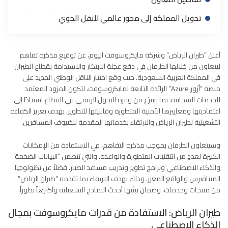
تحويل المملكة إلى محور عالمي للنقل الجوي
أعلن “طيران الرياض” وشركة مايكروسوفت اليوم، عن توقيع مذكرة تفاهم
ليتعاون من خلالها الطرفان في دفع عجلة الابتكار والاستدامة بقطاع الطيران
في المملكة العربية السعودية. حيث وقع اختيار الناقل الوطني الجديد على
منصة “أزور Azure” الرائدة التابعة لمايكروسوفت، لتكون المزود المعتمد
للخدمات السحابية. بما يسرّع من وتيرة التحول الرقمي في القطاع استنادًا إلى
اعتماديتها ومعاييرها الأمنية المتطورة وقابليتها للتطوير. بهدف تعزيز الكفاءة
التشغيلية لطيران الرياض والارتقاء بخدماتها المقدمة للضيوف المسافرين.
وسيتعاون الطرفان بموجب مذكرة التفاهم، في الاستفادة من الإمكانات
الكبيرة لعددٍ من التقنيات المتطورة والواعدة. والتي تتضمن “البيانات الضخمة”
والذكاء الاصطناعي وبرامج تطوير وتدريب مساعد الطيار. فضلاً عن تكنولوجيا
الميتاڤيرس والواقع المعزز. وذلك بهدف الارتقاء بما تقدمه “طيران الرياض”
من منتجات وخدمات، وضمان تبنّيها أحدث النماذج التشغيلية وأكثرهاً تطوراً.
طيران الرياض: الاستفادة من قدرات مايكروسوفت بمجال
الذكاء الاصطناعي