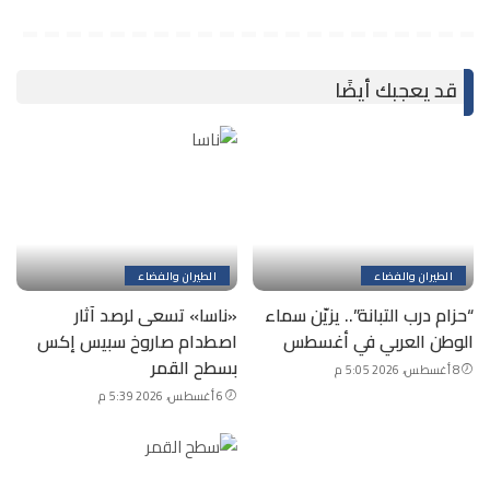
قد يعجبك أيضًا
الطيران والفضاء
الطيران والفضاء
“حزام درب التبانة”.. يزيّن سماء
«ناسا» تسعى لرصد آثار
الوطن العربي في أغسطس
اصطدام صاروخ سبيس إكس
بسطح القمر
8 أغسطس، 2026 5:05 م
6 أغسطس، 2026 5:39 م