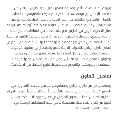
وبهذه المناسبة، ذكر آدم بوقديدة، المدير المالي لدى طيران الرياض، عن
حماسه للإعلان عن توقيع هذه المذكرة مع شركة مايكروسوفت العالمية
بالقول: “تزامنا مع انطلاقتنا في رحلة التمكين الرقمي الهادفة لتسريع نمو
قطاع الطيران وتبنيه ثقافة الابتكار، فإن تعاوننا مع منصة “أزور Azure” الرائدة،
يمثل الخطوة الأولى في الطريق نحو عقد العديد من الشراكات الاستراتيجية
الرامية لتحقيق الاستفادة القصوى من قدرات مايكروسوفت الكبيرة في مجال
الذكاء الاصطناعي ضمن مجموعة حلولها وخدماتها الشاملة، وبما يسهم في
تمكين طيران الرياض بالأدوات اللازمة للنمو والازدهار في مشهد التوجهات
الرقمية المتنامي. ومن خلال استخدامنا منصة مايكروسوفت وخدماتها
وحلولها المتطورة، فإننا نهدف إلى توفير تجارب فريدة من نوعها لضيوفنا
المسافرين وموظفينا، والتسريع من خطواتنا لبلوغ أهدافنا في الاستدامة”.
تفاصيل التعاون
وستعمل كل من طيران الرياض ومايكروسوفت بموجب هذا التعاون، على
تأسيس “مركز التميز” الذي سيوفر إطاراً منظماً للابتكار، تحقيقاً لأقصى الفوائد
التجارية للطرفين. كما سيتعاون الطرفان في تعزيز جهود الاستدامة وسبل
تبنيها من خلال إنشاء لجنة متخصصة لدعم أجندة الاستدامة الوطنية في
المملكة العربية السعودية.