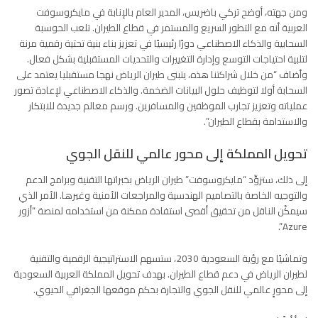
ومن جهته، أوضح تركي باضريس، المدير العام بالإنابة في مايكروسوفت
العربية أنه مع التطور السريع والمستمر في قطاع الطيران. تلعب الحوسبة
السحابية والذكاء الاصطناعي دورًا رئيسيًا في تعزيز بناء بنية تحتية رقمية مرنة
لتلبية احتياجات التوسع وإدارة التغييرات والتحديات المستقبلية بشكل فعال.
وأضاف “من خلال شراكتنا هذه، يتبنى طيران الرياض نهجا مستقبليا يعتمد على
السحابة أولا لتوظيف حلول البيانات الضخمة. والذكاء الاصطناعي لإعادة تصور
عملياته وتعزيز تجارب الموظفين والمسافرين. ورسم معالم جديدة للابتكار
والاستدامة بقطاع الطيران”.
تحويل المملكة إلى محور عالمي للنقل الجوي
إلى ذلك، ستزوِّد “مايكروسوفت” طيران الرياض بخبراتها التقنية وبرامج الدعم
والتوجيه الخاصة بالتصاميم الهندسية والمراجعات الأمنية وغيرها. الأمر الذي
سيمكّن الناقل من تحقيق أقصى استفادة ممكنة من استخدامه لمنصة “أزور
Azure”.
وتماشيًا مع رؤية السعودية 2030، ستسهم الاستراتيجية الرقمية والتقنية
لطيران الرياض في دعم قطاع الطيران. بهدف تحويل المملكة العربية السعودية
إلى محورٍ عالمي للنقل الجوي والتجارة بحكم موقعها الجغرافي الحيوي.