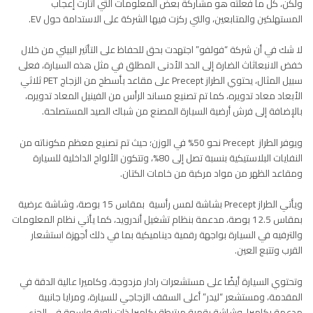
ولكن، كل ما فعلته هو مشاركة بعض المعلومات التي أثارت إعجاب
المستهلكين والمتابعين، والتي ركزت فيها الشركة على الاستدامة حول EV.
لا شك في أن شركة “فولفو” اجتهدت بحق للحفاظ على التأثير البيئي من خلال
خفض الانبعاثاث الضارة إلى الحد الأدنى المطلق في مثل هذه السيارة، فعلى
سبيل المثال، يحتوي الطراز Precept على مقاعد بأسطح من الزجاج PET ثلاثي
الأبعاد معاد تدويره، كما تم تصنيع مساند الرأس من الفينيل المعاد تدويره،
بالإضافة إلى فرش أرضية السيارة المصنع من شباك الصيد المستصلحة.
ويوفر الطراز Precept نحو 50% في الوزن؛ حيث تم تصنيع معظم مكوناته من
النفايات البلاستيكية بنسبة تصل إلى 80%، وتتكون الألواح الداخلية للسيارة
ومقاعد الظهر من مواد مركبة من خامات الكتان.
ويأتي الطراز Precept بشاشة لمس رأسية بمقاس 15 بوصة، وشاشة عرضية
بمقاس 12.5 بوصة، مدعمة بنظام تشغيل أندرويد، كما يأتي نظام المعلومات
والترفيه في السيارة بواجهة رقمية ديناميكية بما في ذلك أجهزة استشعار
القرب وتتبع العين.
وتحتوي السيارة أيضًا على مستشعرات رادار مزدوجة، وكاميرا عالية الدقة في
المقدمة، ومستشعر “ليدر” أعلى السقف الزجاجي للسيارة، ومرايا جانبية
مدعمة بكاميرا، وشاشة رقمية مرتبطة بكاميرا ذات زاوية واسعة في الجزء