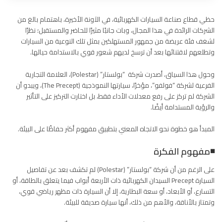
حظي قطاع صناعة السيارات الكهربائية، في الآونة الأخيرة، باهتمام بالغ من
الشركات الرائدة في هذا المجال، وبات جانبًا مثيرًا للحاضر والمستقبل؛ نظرًا
لشغف فئة عريضة من جمهور المستهلكين بمثل تلك النوعية من السيارات
وتطلعهم لاقتنائها بعد أن ترسخ لديهم شعور قوي بالاستدامة حيالها.
وحول هذا السياق، أصدرت شركة “بولستار” (Polestar)، العلامة التجارية
الفرعية لشركة “فولفو”، مؤخرًا، سيارتها النموذجية (The Precept)، ويبدو أن
الشركة لم تركز على رفع معدلات الأداء فقط، بل اختارت التركيز على التأثير
والرؤية المستدامة أيضًا.
المبدأ هو خطوة نحو الاتجاه المعني بتطبيق مفهوم أكثر حفاظًا على البيئة.
◾مفهوم الفكرة
على الرغم من أن شركة “بولستار” (Polestar) لم تكشف بعد عن تفاصيل
السيارة Precept السيدان الكهربائية ذات الأربعة أبواب فيما يتعلق بالطاقة، أو
التسارع، أو الأبعاد، أو سعة البطارية، إلا أن السيارة ذات مظهر رياضي قوي،
وتمتاز بالأناقة، والأهم من ذلك، أنها سيارة صديقة للبيئة.