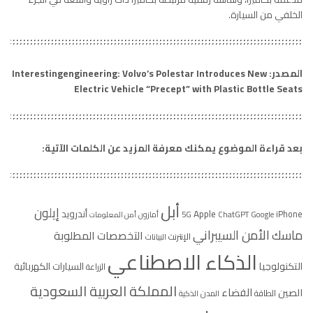
الخلفي من السيارة.
المصدر: Interestingengineering: Volvo’s Polestar Introduces New
Electric Vehicle “Precept” with Plastic Bottle Seats
بعد قراءة الموضوع يمكنك معرفة المزيد عن الكلمات الآتية:
أبل
إيلون
Apple
أندرويد
iPhone
5G
ChatGPT
Google
أمازون
أمن المعلومات
الأمن السيبراني
ماسك
التخصصات المطلوبة
الإنترنت
البيانات
الذكاء الاصطناعي
التكنولوجيا
السيارات الكهربائية
الزراعة
المملكة العربية السعودية
الفضاء
الصين
الطاقة
المدن الذكية