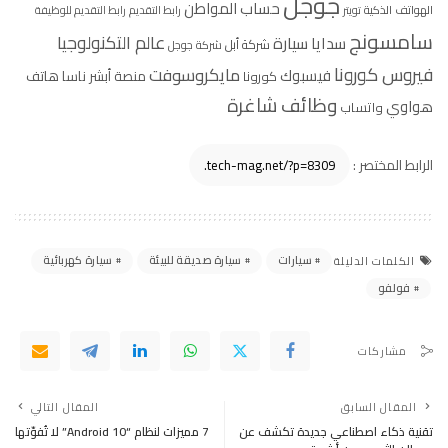
جوجل
حساب المواطن
الهواتف الذكية
تويتر
رابط التقديم
رابط التقديم للوظيفة
سامسونج
عالم التكنولوجيا
سيارة
سدايا
شركة أبل
شركة جوجل
فيروس كورونا
مايكروسوفت
فيسبوك
منصة أبشر
ناسا
هاتف
كورونا
وظائف شاغرة
هواوي
واتساب
الرابط المختصر :
سيارات
سيارة صديقة للبيئة
سيارة كهربائية
الكلمات الدليلة
فولفو
مشاركات
المقال السابق
المقال التالي
تقنية ذكاء اصطناعي جديدة تكشف عن
7 مميزات لنظام “Android 10” لا تُفوّتها