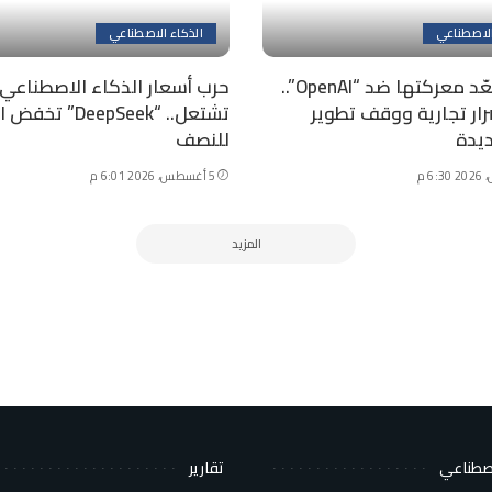
الاصطناعي
الذكاء الاصطناعي
“أبل” تُصعّد معركتها ضد “OpenAI”..
حرب أسعار الذكاء الاصطناعي
ار تجارية ووقف تطوير
تشتعل.. “DeepSeek” 
ديدة
للنصف
5 أغسطس، 2026 6:01 م
المزيد
اصطناعي
تقارير