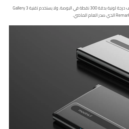
كما يستخدم Gallery 3 كبسولات حبر ملونة تنتج أكثر من 50 ألف درجة لونية بدقة 300 نقطة في البوصة. ولا يستخدم تقنية Gallery 3