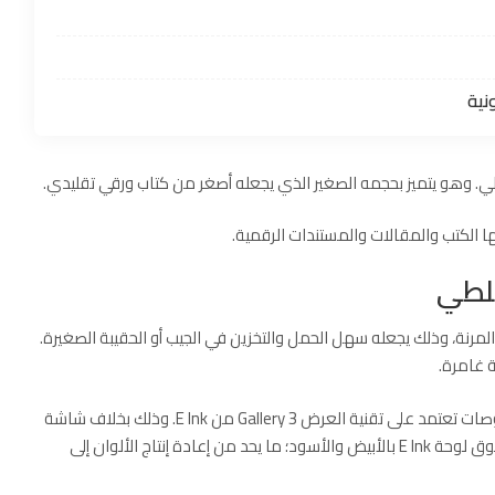
ونية
 وهو يتميز بحجمه الصغير الذي يجعله أصغر من كتاب ورقي تقليدي.
ها الكتب والمقالات والمستندات الرقمية.
للطي
مرنة، وذلك يجعله سهل الحمل والتخزين في الجيب أو الحقيبة الصغيرة.
 غامرة.
إضافة إلى أن mooInk V يحتوي على شاشة لمس مقاس 8 بوصات تعتمد على تقنية العرض Gallery 3 من E Ink. وذلك بخلاف شاشة
Kaleido 3 في Kindle Colorsoft ، التي تعتمد على فلتر ألوان فوق لوحة E Ink بالأبيض والأسود؛ ما يحد من إعادة إنتاج الألوان إلى