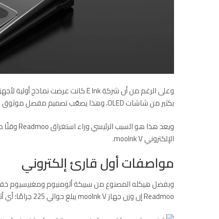
وعلى الرغم من أن شركة E Ink كانت عرضت نماذج أولية لأجهزة
بكثير من شاشات OLED، وهذا يصعّب تصميم مفصل موثوق وشاشة تتحمل قسوة الاستخدام اليومي. وفقًا لموقع “theverge”.
ويعد هذا هو
الإلكتروني mooInk V.
مواصفات أول قارئ إلكتروني
وبفضل هيكله المصنوع من سبيكة ألومنيوم ومغنيسيوم خفيف
Readmoo إن وزن جهاز mooInk V يبلغ حوالي 225 جرامًا؛ أي أثقل ببضعة جرامات فقط من جهاز Kindle Colorsoft.