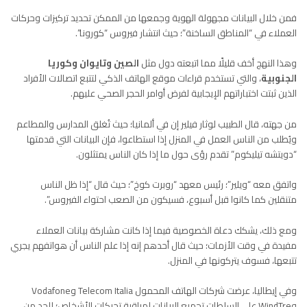
فمن خلال البيانات مجهولة الهوية وجمعها من الممكن تحديد تركيزات وحركات
العملاء في “المناطق الساخنة”؛ حيث انتشار فيروس “كورونا”.
وهذا النهج أخف قليلًا مما اتبعته دول مثل
الصين وتايوان وكوريا
الجنوبية
، والتي تستخدم قراءات موقع الهاتف الذكي لتتبع اتصالات الأفراد
الذين ثبتت اختباراتهم الإيجابية لفرض أوامر الحجر الصحي عليهم.
من جهته، قال الطبيب لوثار فيلير إن في ألمانيا؛ حيث تُغلق المدارس والمطاعم
ويُطلب من الناس العمل في المنزل إذا استطاعوا، فإن البيانات التي قدمتها
“دويتشه تيليكوم” تقدم رؤى حول ما إذا كان الناس يمتثلون.
واتفق معه “ويلير”؛ رئيس معهد “روبرت كوخ”؛ حيث قال “إذا ظل الناس
متنقلين كما كانوا قبل أسبوع، فسيكون من الصعب احتواء الفيروس”.
ومع ذلك، يشكك دعاة الخصوصية فيما إذا كانت مشاركة بيانات العملاء
مفيدة في وقت الأزمات؛ حيث قال أحدهم إنه إذا علم الناس أن هواتفهم يجري
تتبعها، فسوف يتركونها في المنزل.
وفي إيطاليا، عرضت شركات الهاتف المحمول Telecom Italia وVodafone
وWindTre على السلطات تجميع البيانات لمراقبة تحركات الأشخاص؛ للحد من