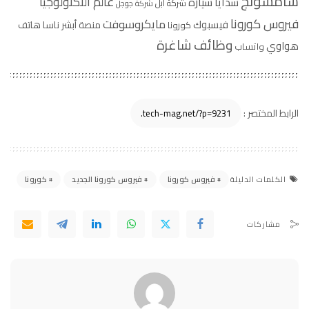
سامسونج
عالم التكنولوجيا
سيارة
سدايا
شركة أبل
شركة جوجل
فيروس كورونا
مايكروسوفت
فيسبوك
منصة أبشر
ناسا
هاتف
كورونا
وظائف شاغرة
هواوي
واتساب
الرابط المختصر :
فيروس كورونا
فيروس كورونا الجديد
كورونا
الكلمات الدليلة
مشاركات