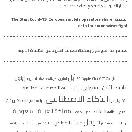
انتشار الفيروس خاصة مع تصاعد عدد الحالات.
المصدر: The Star: Covid-19: European mobile operators share
data for coronavirus fight
بعد قراءة الموضوع يمكنك معرفة المزيد عن الكلمات الآتية:
أبل
إيلون
Apple
أندرويد
iPhone
5G
ChatGPT
Google
أمازون
أمن المعلومات
الأمن السيبراني
ماسك
التخصصات المطلوبة
الإنترنت
البيانات
الذكاء الاصطناعي
التكنولوجيا
السيارات الكهربائية
الزراعة
المملكة العربية السعودية
الفضاء
الصين
الطاقة
المدن الذكية
جوجل
حساب المواطن
الهواتف الذكية
تويتر
رابط التقديم
رابط التقديم للوظيفة