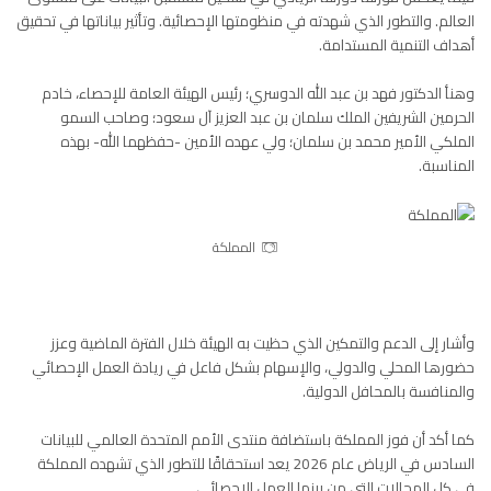
العالم.
والتطور الذي شهدته في منظومتها الإحصائية. وتأثير بياناتها في تحقيق
أهداف التنمية المستدامة.
وهنأ الدكتور فهد بن عبد الله الدوسري؛ رئيس الهيئة العامة للإحصاء، خادم
الحرمين الشريفين الملك سلمان بن عبد العزيز آل سعود؛ وصاحب السمو
الملكي الأمير محمد بن سلمان؛ ولي عهده الأمين -حفظهما الله- بهذه
المناسبة.
المملكة
وأشار إلى الدعم والتمكين الذي حظيت به الهيئة خلال الفترة الماضية وعزز
حضورها المحلي والدولي، والإسهام بشكل فاعل في ريادة العمل الإحصائي
والمنافسة بالمحافل الدولية.
كما أكد أن فوز المملكة باستضافة منتدى الأمم المتحدة العالمي للبيانات
السادس في الرياض عام 2026 يعد استحقاقًا للتطور الذي تشهده المملكة
في كل المجالات التي من بينها العمل الإحصائي.