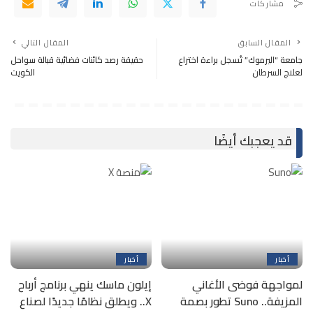
مشاركات
المقال السابق
المقال التالي
جامعة “اليرموك” تُسجل براءة اختراع
حقيقة رصد كائنات فضائية قبالة سواحل
لعلاج السرطان
الكويت
قد يعجبك أيضًا
أخبار
أخبار
لمواجهة فوضى الأغاني
إيلون ماسك ينهي برنامج أرباح
المزيفة.. Suno تطور بصمة
X.. ويطلق نظامًا جديدًا لصناع