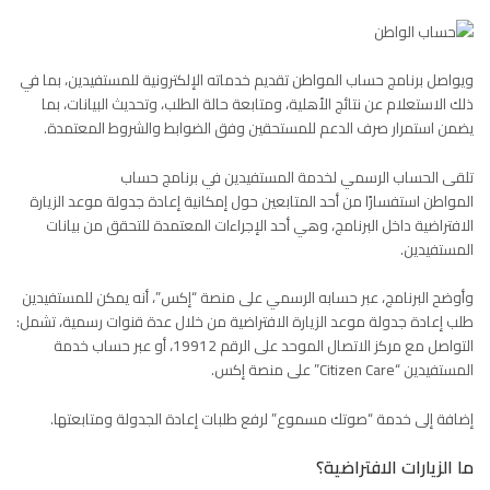
ويواصل برنامج حساب المواطن تقديم خدماته الإلكترونية للمستفيدين، بما في
ذلك الاستعلام عن نتائج الأهلية، ومتابعة حالة الطلب، وتحديث البيانات، بما
يضمن استمرار صرف الدعم للمستحقين وفق الضوابط والشروط المعتمدة.
تلقى الحساب الرسمي لخدمة المستفيدين في برنامج
حساب
المواطن
استفسارًا من أحد المتابعين حول إمكانية إعادة جدولة موعد الزيارة
الافتراضية داخل البرنامج، وهي أحد الإجراءات المعتمدة للتحقق من بيانات
المستفيدين.
وأوضح البرنامج، عبر حسابه الرسمي على منصة “إكس”، أنه يمكن للمستفيدين
طلب إعادة جدولة موعد الزيارة الافتراضية من خلال عدة قنوات رسمية، تشمل:
التواصل مع مركز الاتصال الموحد على الرقم 19912، أو عبر حساب خدمة
المستفيدين “Citizen Care” على منصة إكس.
إضافة إلى خدمة “صوتك مسموع” لرفع طلبات إعادة الجدولة ومتابعتها.
ما الزيارات الافتراضية؟