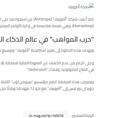
كما أعلنت شركة “أنثروبيك” (c
(Humanloop)، وهي منصة متخصصة في إدارة الأوامر البرمجية (prompts) وتقييم نماذج اللغة الكبيرة (LLM) ومراقبة أدائها.
“حرب المواهب” في عالم الذكاء ا
وتهدف هذه الخطوة إلى تعزيز استراتيجية “أنثروبيك” وتوسي
في قطاع التكنولوجيا. وفقا لـ”techcrunch“.
وبموجب هذه الصفقة، انضم مؤسسو “هيومن لوب” الثلاثة الرئيس
جوردان بورغيس إلى “أنثروبيك” مع نحو 12 مهندسًا وباحثًا من فريقهم.
الرابط المختصر :