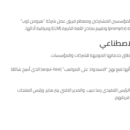
Anthropi) عن استحواذها على المؤسسين المشاركين ومعظم فريق عمل شركة “هيومن لوب”
لاصطناعي
ع نطاق خدماتها الموجهة للشركات والمؤسسات.
وعلى الرغم من عدم الكشف عن الشروط المالية للصفقة. إلا أنها تتبع نهج “الاستحواذ على المواهب” (acqui-hire) الذي أصبح شائعًا
 التنفيذي رضا حبيب. والمدير التقني بيتر هايز، ورئيس المنتجات