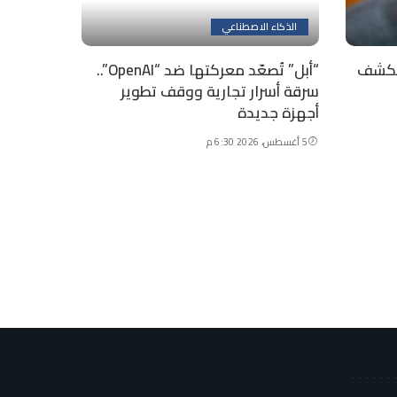
الذكاء الاصطناعي
 تكشف
“أبل” تُصعّد معركتها ضد “OpenAI”..
سرقة أسرار تجارية ووقف تطوير
أجهزة جديدة
5 أغسطس، 2026 6:30 م