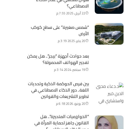
الاصطناعي؟
22 أبريل، 2025 7:55 م
“شمس صغيرة” على سطح كوكب
الأرض
20 يناير، 2025 3:19 م
بعد حوادث أجهزة “بيجر”.. هل يمكن
تفجير الهواتف المحمولة؟
19 سبتمبر، 2024 3:14 م
بين فرص الحوكمة الذكية وتحديات
اللغة.. دور الذكاء الاصطناعي في
تطوير التشريعات والقوانين
20 يونيو، 2026 6:18 م
“الخوارزميات المتحيزة”.. هل
القانون جاهز لحماية المرأة في