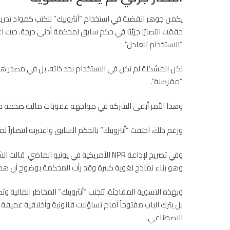
يكمن جوهر القضية في استخدام “أنثروبيك” للكتب كمواد تدريب
حققت انتصارًا جزئيًا في حكم سابق لمحكمة أدنى درجة. حيث اع
“الاستخدام العادل”.
لكن المشكلة لم تكن في الاستخدام بحد ذاته، بل في مصدر هذه
“مقرصنة”.
وهذا الأمر أبقى الشركة في مواجهة عقوبات مالية ضخمة محتمل
ورغم ذلك، احتفت “أنثروبيك” بالحكم السابق واعتبرته انتصاراً 
وفي تصريح لإذاعة NPR الأمريكية في يونيو ال
وهو بناء نماذج لغوية كبيرة وقد رأت المحكمة بوضوح أن هذا ا
وبهذه التسوية المفاجئة، تتجنب “أنثروبيك” المخاطر المالية وت
بل يترك الباب مفتوحاً أمام تساؤلات قانونية وأخلاقية عميق
الاصطناعي.