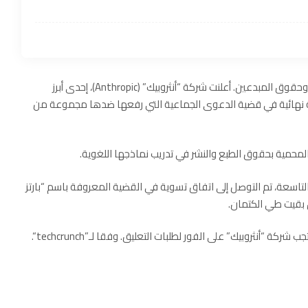
في خضم المعركة المحتدمة بين عمالقة الذكاء الاصطناعي وحقوق المبدعين. أعلنت شركة “أنثروبيك” (Anthropic)، إحدى أبرز
ة نهائية في قضية الدعوى الجماعية التي رفعها ضدها مجموعة من
حمية بحقوق الطبع والنشر في تدريب نماذجها اللغوية.
 التاسعة، تم التوصل إلى اتفاق تسوية في القضية المعروفة باسم “بارتز
جب شركة “أنثروبيك” على الفور لطلبات التعليق. وفقا لـ”
techcrunch
“.