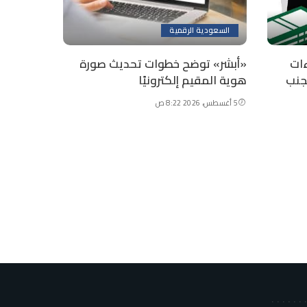
السعودية الرقمية
ات
«أبشر» توضح خطوات تحديث صورة
جنب
هوية المقيم إلكترونيًا
5 أغسطس، 2026 8:22 ص