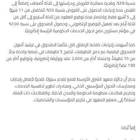
بنسبة 38%، وقدرة معالجة القروض ودراستها إلى ثلاثة أضعاف، إضافةً إلى
تقليص مدة إجراءات الحصول على القروض بنسبة 53%، لتنخفض من 11 شهرًا
إلى 5 أشهر فقط، واختصار مدة توقيع العقود من ثلاثة أسابيع إلى أقل من
ثلاثة أيام بعد تفعيل التوقيع الإلكتروني، وحصول الصندوق على نسبة 100%
في مؤشر مستوى نضج تحول الخدمات الحكومية الرئيسة إلكترونيًا.
كما أسهمت إجراءات كفاءة الإنفاق التي تبنّاها الصندوق في ترشيد أصول
الصندوق الرقمية عبر دمج التطبيقات، لتصبح 5 تطبيقات في منصة واحدة بدلاً
من 70 تطبيقاً، واعتماد أكثر من 2,600 عقد ووثيقة إلكترونية، وتوقيع أكثر من
190 عقدًا إلكترونيًا.
يذكر أن جائزة معهد الشرق الأوسط للتميز تقدم سنويًا، تقديرًا لأفضل إنجازات
وممارسات التحول المؤسسي الذكي، ومبادرات تطوير تنافسية الخدمات،
وتكريم قطاعات منظومة الحكومة والمدن الذكية، والقطاعات ذات الصلة،
استنادًا إلى معايير المعهد في تكريم المؤسسات والشخصيات.
إقرأ أيضا: