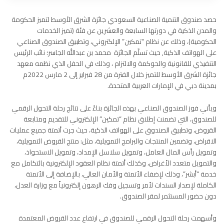
حصد صندوق التنمية الصناعية السعودي جائزة الشرق الأوسط لتميز الحكومة
والمدن الذكية في دورتها السابعة والعشرين عن فئة (تميز الخدمات
الحكومية)، وذلك عن نظام “تمكين” الإلكتروني، وتطبيق الصندوق الصناعي
على الهواتف الذكية, حيث تسلّم الجائزة محمد بن عبدالله الجاسر؛ نائب الرئيس
التنفيذي للقانونية والحوكمة والالتزام ، وذلك في الحفل الذي نظمه معهد
جائزة الشرق الأوسط للتميز خلال الفترة من 28 فبراير إلى 2 مارس 2022م
بمدينة دبي في الإمارات العربية المتحدة.
ويأتي فوز الصندوق الصناعي بهذه الجائزة بناءً على نتائج رحلة التحول الرقمي
للصندوق، التي تضمنت إطلاق نظام “تمكين” الإلكتروني للتقديم ومتابعة
القروض، وتطبيق الصندوق على الهواتف الذكية، حيث جرت أتمتة جميع عمليات
الاقراض، وتضمين المنتجات والبرامج التمويلية، مثل: منتج القروض التمويلية،
وتمويل رأس المال العامل، وتمويل سلاسل الإمداد، وتمويل الاستحواذ،
والتمويل متعدد الأغراض، وكذلك أتمتة نظام العقود الإلكترونية بالتكامل مع
خدمة “أبشر”، وذلك لإضفاء الأتمتة والأمان العالي، بالإضافة إلى الأتمتة
الكاملة لإصدار السندات لأمر وتسجيل وفك الرهون إلكترونياً مع وزارة العدل،
دون حضور المستثمر لمقر الصندوق.
وأسهمت رحلة التحول الرقمي للصندوق في ارتفاع عدد القروض المعتمدة