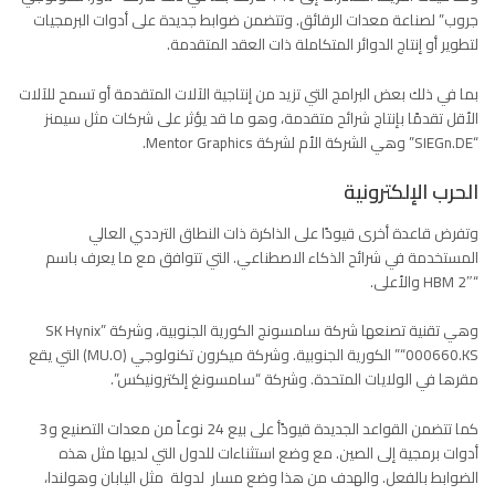
جروب” لصناعة معدات الرقائق. وتتضمن ضوابط جديدة على أدوات البرمجيات
لتطوير أو إنتاج الدوائر المتكاملة ذات العقد المتقدمة.
بما في ذلك بعض البرامج التي تزيد من إنتاجية الآلات المتقدمة أو تسمح للآلات
الأقل تقدمًا بإنتاج شرائح متقدمة، وهو ما قد يؤثر على شركات مثل سيمنز
“SIEGn.DE” وهي الشركة الأم لشركة Mentor Graphics.
الحرب الإلكترونية
وتفرض قاعدة أخرى قيودًا على الذاكرة ذات النطاق الترددي العالي
المستخدمة في شرائح الذكاء الاصطناعي. التي تتوافق مع ما يعرف باسم
“HBM 2″ والأعلى.
وهي تقنية تصنعها شركة سامسونج الكورية الجنوبية، وشركة SK Hynix”
“000660.KS” الكورية الجنوبية. وشركة ميكرون تكنولوجي (MU.O) التي يقع
مقرها في الولايات المتحدة. وشركة “سامسونغ إلكترونيكس”.
كما تتضمن القواعد الجديدة قيودًأ على بيع 24 نوعاً من معدات التصنيع و3
أدوات برمجية إلى الصين. مع وضع استثناءات للدول التي لديها مثل هذه
الضوابط بالفعل. والهدف من هذا وضع مسار لدولة مثل اليابان وهولندا،