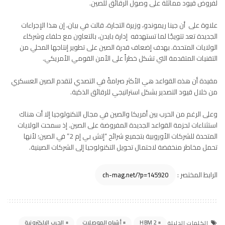
لفروض قيود مماثلة على وصول الرقائق للصين.
علاوة على أن جينا ريموندو، وزيرة التجارة، قالت في بيان، إن هذا الإجراءات
الجديدة تعد تتويجًا لما تستهدفه إدارة بايدن، بالتعاون مع حلفاء وشركاء
الولايات المتحدة. بهدف إضعاف قدرة الصين على تطوير إنتاجها المحلي من
التقنيات المتقدمة التي تشكل خطراً على الأمن القومي الأمريكي.
مفيدة أن هذه القواعد هي الأكثر صرامةً في التصدي لتقدم الصين العسكري
من خلال قيود التصدير بشكل استراتيجي للرقائق الذكية.
وعلى الرغم من الحرب بين أمريكا والصين في مجال التكنولوجيا إلا أت هناك
استثناءات لحزمة القواعد الجديدة المفروضة على الصين. إذ سمحت الولايات
المتحدة للشركات الأوروبية بتجميع شرائح “إتش بي إم 2” في الصين؛ لأنها
تحمل مخاطر منخفضة لاحتمال تحويل التكنولوجيا إلى الشركات الصينية.
الرابط المختصر :
HBM 2
أشباه الموصلات
الحرب الإلكترونية
الكلمات الدليلة