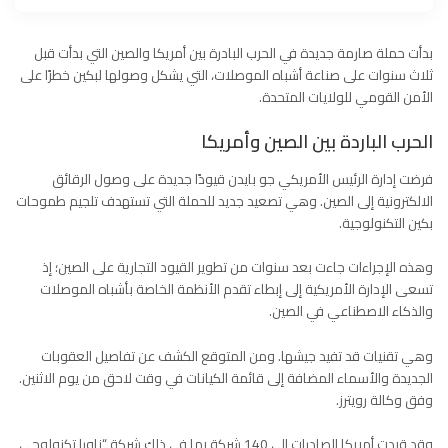
بدأت حملة صارمة جديدة في الحرب البادرة بين أمريكا والصين التي بدأت قبل
ثلاث سنوات على صناعة
أشباه الموصلات
، التي يشكل وصولها لبكين خطرًا على
الأمن القومي للولايات المتحدة.
الحرب الباردة بين الصين وأمريكا
فرضت إدارة الرئيس الأمريكي جو بايدن قيودًا جديدة على وصول الرقائق
الالكترونية إلى الصين. وهي تصعيد جديد للحملة التي تستهدف تلجيم طموحات
بكين التكنولوجية.
وهذه الإجراءات جاءت بعد سنوات من تطوير القيود التجارية على الصين؛ إذ
تسعى الإدارة الأمريكية إلى إبطاء تقدم الأنظمة الخاصة بأشباه الموصلات
والذكاء الاصطناعي في الصين.
وهي تقنيات قد تفيد جيشها. ومن المتوقع الكشف عن تفاصيل العقوبات
الجديدة والأسماء المضافة إلى قائمة الكيانات في وقت لاحق من يوم الاثنين.
وفق
وكالة رويترز
.
وقد قيدت أمريكا الصادرات إلى 140 شركة بما في ذلك شركة “ناورا تكنولوجي