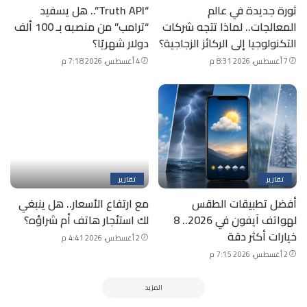
ثورة جديدة في عالم
“Truth API”.. هل يسفيد
المعالجات.. لماذا تتجه شركات
“ترامب” من منصبه بـ 100 ألف
التكنولوجيا إلى الركائز الزجاجية؟
دولار شهريًا؟
7 أغسطس، 2026 8:31 م
4 أغسطس، 2026 7:18 م
تقارير
تقارير
أفضل تطبيقات الطقس
مع ارتفاع الأسعار.. هل ينبغي
لهواتف آيفون في 2026.. 8
لك استئجار هاتف أم شراؤه؟
خيارات أكثر دقة
2 أغسطس، 2026 4:41 م
2 أغسطس، 2026 7:15 م
المزيد